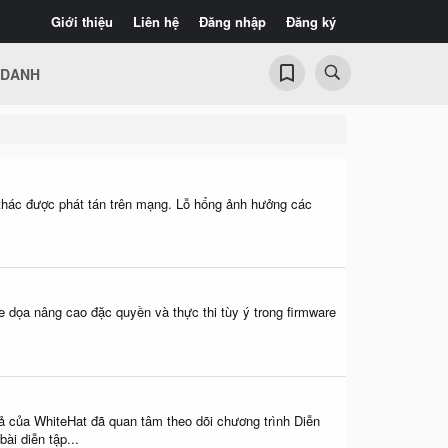
Giới thiệu
Liên hệ
Đăng nhập
Đăng ký
 DANH
 thác được phát tán trên mạng. Lỗ hổng ảnh hưởng các
e dọa nâng cao đặc quyền và thực thi tùy ý trong firmware
a WhiteHat đã quan tâm theo dõi chương trình Diễn
ài diễn tập...