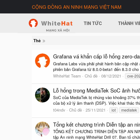
CỘNG ĐỒNG AN NINH MẠNG VIỆT NAM
TIN TỨC
THÀNH VI
Thẻ
Grafana vá khẩn cấp lỗ hổng zero-day 
Grafana Labs vừa phải phát hành bản cập nhật 
phiên bản Grafana từ 8.0.0-beta1 đến 8.3.0 cho 
WhiteHat Team
Chủ đề
08/12/2021
cve-20
Lỗ hổng trong MediaTek SoC ảnh hưởn
SoC của MediaTek bị nhúng vào khoảng 37% thiết 
của bộ xử lý âm thanh (DSP). Việc khai thác t
t04ndv
Chủ đề
25/11/2021
iot
mediatek
Tổng kết chương trình Diễn tập an ni
TỔNG KẾT CHƯƠNG TRÌNH DIỄN TẬP AN NINH MẠ
tập An ninh mạng WhiteHat Drill 07. Ban tổ chứ