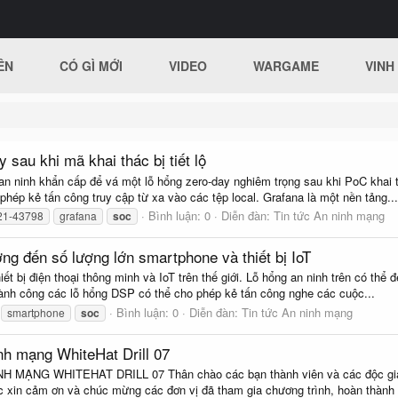
ÊN
CÓ GÌ MỚI
VIDEO
WARGAME
VINH
sau khi mã khai thác bị tiết lộ
an ninh khẩn cấp để vá một lỗ hổng zero-day nghiêm trọng sau khi PoC khai
phép kẻ tấn công truy cập từ xa vào các tệp local. Grafana là một nền tảng...
Bình luận: 0
Diễn đàn:
Tin tức An ninh mạng
21-43798
grafana
soc
g đến số lượng lớn smartphone và thiết bị IoT
bị điện thoại thông minh và IoT trên thế giới. Lỗ hổng an ninh trên có thể đ
hành công các lỗ hổng DSP có thể cho phép kẻ tấn công nghe các cuộc...
Bình luận: 0
Diễn đàn:
Tin tức An ninh mạng
smartphone
soc
nh mạng WhiteHat Drill 07
NG WHITEHAT DRILL 07 Thân chào các bạn thành viên và các độc giả củ
c xin cảm ơn và chúc mừng các đơn vị đã tham gia chương trình, hoàn thành b