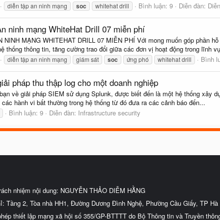
Bình luận: 9
Diễn đàn:
Diễ
diễn tập an ninh mạng
soc
whitehat drill
An ninh mạng WhiteHat Drill 07 miễn phí
NH MẠNG WHITEHAT DRILL 07 MIỄN PHÍ Với mong muốn góp phần hỗ trợ c
 thống thông tin, tăng cường trao đổi giữa các đơn vị hoạt động trong lĩnh vự
Bình l
diễn tập an ninh mạng
giám sát
soc
ứng phó
whitehat drill
iải pháp thu thập log cho một doanh nghiệp
bạn về giải pháp SIEM sử dụng Splunk, được biết đến là một hệ thống xây dựn
ời các hành vi bất thường trong hệ thống từ đó đưa ra các cảnh báo đến...
Bình luận: 9
Diễn đàn:
Infrastructure security
trách nhiệm nội dung: NGUYỄN THẢO DIỄM HẰNG
hỉ: Tầng 2, Tòa nhà HH1, Đường Dương Đình Nghệ, Phường Cầu Giấy, TP Hà 
phép thiết lập mạng xã hội số 355/GP-BTTTT do Bộ Thông tin và Truyền thôn