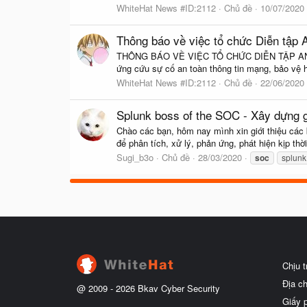
WhiteHat News #ID:2112
Chủ đề
10/07/2020
Thông báo về việc tổ chức Diễn tập 
THÔNG BÁO VỀ VIỆC TỔ CHỨC DIỄN TẬP AN NI
ứng cứu sự cố an toàn thông tin mạng, bảo vệ hệ
WhiteHat News #ID:2112
Chủ đề
22/06/2020
Splunk boss of the SOC - Xây dựng g
Chào các bạn, hôm nay mình xin giới thiệu các 
để phân tích, xử lý, phản ứng, phát hiện kịp th
Sugi_b3o
Chủ đề
28/03/2020
soc
splunk
Chịu 
Địa c
@ 2009 -
2026
Bkav Cyber Security
Giấy 