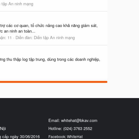
n tập An ninh mạng
ác cơ quan, tổ chức nâng cao khả năng giám sát,
c an ninh an toàn...
uận: 11
Diễn đàn:
Diễn tập An ninh mạng
g thu thập log tập trung, dùng trong các doanh nghiệp,
Email:
whitehat@bkav.com
Nội
Hotline: (024) 3763 2552
g cấp ngày 30/06/2016
Facebook: WhiteHat