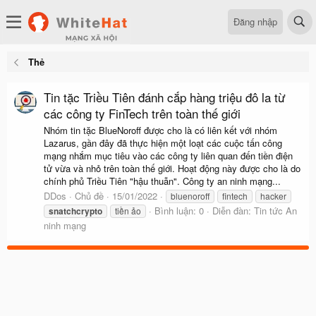
Đăng nhập
Thẻ
Tin tặc Triều Tiên đánh cắp hàng triệu đô la từ
các công ty FinTech trên toàn thế giới
Nhóm tin tặc BlueNoroff được cho là có liên kết với nhóm
Lazarus, gần đây đã thực hiện một loạt các cuộc tấn công
mạng nhắm mục tiêu vào các công ty liên quan đến tiền điện
tử vừa và nhỏ trên toàn thế giới. Hoạt động này được cho là do
chính phủ Triều Tiên "hậu thuẫn". Công ty an ninh mạng...
DDos
Chủ đề
15/01/2022
bluenoroff
fintech
hacker
Bình luận: 0
Diễn đàn:
Tin tức An
snatchcrypto
tiền ảo
ninh mạng