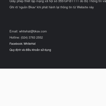
Giấy phép thiết lập mạng xã hội số 355/GP-BTTTT do Bộ Thông tin và
Ghi rõ 'nguồn Bkav' khi phát hành lại thông tin từ Website này
Email:
whitehat@bkav.com
Hotline: (024) 3763 2552
Facebook: WhiteHat
Quy định và điều khoản sử dụng