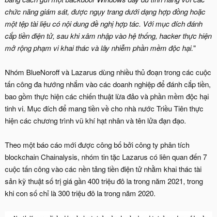
chức năng giám sát, được ngụy trang dưới dạng hợp đồng hoặc
một tệp tài liệu có nội dung đề nghị hợp tác. Với mục đích đánh
cắp tiền điện tử, sau khi xâm nhập vào hệ thống, hacker thực hiện
mở rộng phạm vi khai thác và lây nhiễm phần mềm độc hại.
"
Nhóm BlueNoroff và Lazarus dùng nhiều thủ đoạn trong các cuộc
tấn công đa hướng nhắm vào các doanh nghiệp để đánh cắp tiền,
bao gồm thực hiện các chiến thuật lừa đảo và phần mềm độc hại
tinh vi. Mục đích để mang tiền về cho nhà nước Triều Tiên thực
hiện các chương trình vũ khí hạt nhân và tên lửa đạn đạo.
Theo một báo cáo mới được công bố bởi công ty phân tích
blockchain Chainalysis, nhóm tin tặc Lazarus có liên quan đến 7
cuộc tấn công vào các nền tảng tiền điện tử nhằm khai thác tài
sản kỹ thuật số trị giá gần 400 triệu đô la trong năm 2021, trong
khi con số chỉ là 300 triệu đô la trong năm 2020.