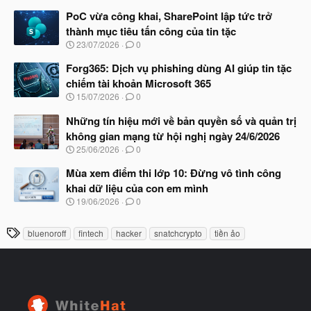
g
t
à
PoC vừa công khai, SharePoint lập tức trở
đ
y
ầ
thành mục tiêu tấn công của tin tặc
b
u
N
23/07/2026
0
ắ
g
t
à
Forg365: Dịch vụ phishing dùng AI giúp tin tặc
đ
y
ầ
chiếm tài khoản Microsoft 365
b
u
N
15/07/2026
0
ắ
g
t
à
Những tín hiệu mới về bản quyền số và quản trị
đ
y
ầ
không gian mạng từ hội nghị ngày 24/6/2026
b
u
N
25/06/2026
0
ắ
g
t
à
Mùa xem điểm thi lớp 10: Đừng vô tình công
đ
y
ầ
khai dữ liệu của con em mình
b
u
N
19/06/2026
0
ắ
g
t
à
đ
T
bluenoroff
fintech
hacker
snatchcrypto
tiền ảo
y
ầ
h
b
u
ắ
ẻ
t
đ
ầ
u