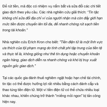
Để rút tiền, mã độc có nhiệm vụ nắm bắt và sửa đổi các chi tiết
giao dịch theo yêu cầu. Các nhà nghiên cứu giải thích:
“Tin tặc
không chỉ sửa đổi địa chỉ ví của người nhận mà còn đẩy giới hạn
mức tiền được chuyển lên tối đa, để nhanh chóng rút sạch tiền
trong tài khoản."
Nhà nghiên cứu Erich Kron cho biết:
"Tiền điện tử là một lĩnh vực
ưa thích của tội phạm mạng do tính chất phi tập trung của tiền tệ
và thực tế là, không giống như thẻ tín dụng hoặc chuyển khoản
ngân hàng, giao dịch diễn ra nhanh chóng và khó bị truy xuất
nguồn gốc giao dịch."
Tại các quốc gia đánh thuế nghiêm ngặt hoặc hạn chế tài chính,
tin tặc có thể được hưởng lợi rất nhiều bằng cách đánh cắp và
thao túng tiền điện tử. Một ví tiền điện tử có thể chứa nhiều loại
khác nhau, khiến chúng trở thành "miếng mồi ngon" bị tấn công
hiện nay.