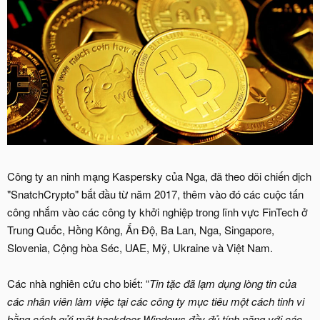
Công ty an ninh mạng Kaspersky của Nga, đã theo dõi chiến dịch
"SnatchCrypto" bắt đầu từ năm 2017, thêm vào đó các cuộc tấn
công nhắm vào các công ty khởi nghiệp trong lĩnh vực FinTech ở
Trung Quốc, Hồng Kông, Ấn Độ, Ba Lan, Nga, Singapore,
Slovenia, Cộng hòa Séc, UAE, Mỹ, Ukraine và Việt Nam.
Các nhà nghiên cứu cho biết: “
Tin tặc đã lạm dụng lòng tin của
các nhân viên làm việc tại các công ty mục tiêu một cách tinh vi
bằng cách gửi một backdoor Windows đầy đủ tính năng với các