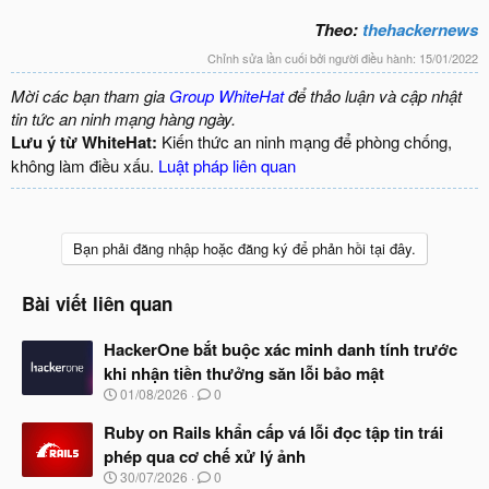
Theo:
thehackernews
Chỉnh sửa lần cuối bởi người điều hành:
15/01/2022
Mời các bạn tham gia
Group WhiteHat
để thảo luận và cập nhật
tin tức an ninh mạng hàng ngày.
Lưu ý từ WhiteHat:
Kiến thức an ninh mạng để phòng chống,
không làm điều xấu.
Luật pháp liên quan
Bạn phải đăng nhập hoặc đăng ký để phản hồi tại đây.
Bài viết liên quan
HackerOne bắt buộc xác minh danh tính trước
khi nhận tiền thưởng săn lỗi bảo mật
N
01/08/2026
0
g
à
Ruby on Rails khẩn cấp vá lỗi đọc tập tin trái
y
phép qua cơ chế xử lý ảnh
b
N
30/07/2026
0
ắ