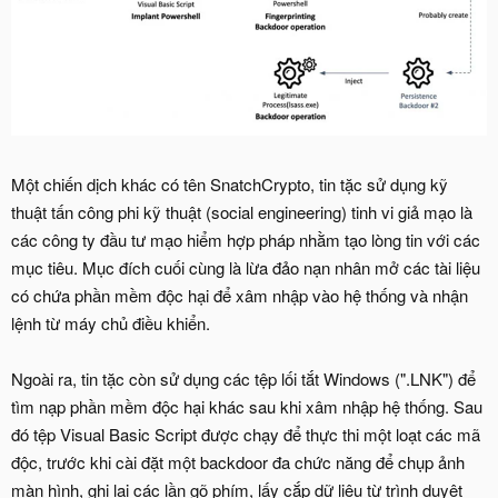
Một chiến dịch khác có tên SnatchCrypto, tin tặc sử dụng kỹ
thuật tấn công phi kỹ thuật (social engineering) tinh vi giả mạo là
các công ty đầu tư mạo hiểm hợp pháp nhằm tạo lòng tin với các
mục tiêu. Mục đích cuối cùng là lừa đảo nạn nhân mở các tài liệu
có chứa phần mềm độc hại để xâm nhập vào hệ thống và nhận
lệnh từ máy chủ điều khiển.
Ngoài ra, tin tặc còn sử dụng các tệp lối tắt Windows (".LNK") để
tìm nạp phần mềm độc hại khác sau khi xâm nhập hệ thống. Sau
đó tệp Visual Basic Script được chạy để thực thi một loạt các mã
độc, trước khi cài đặt một backdoor đa chức năng để chụp ảnh
màn hình, ghi lại các lần gõ phím, lấy cắp dữ liệu từ trình duyệt