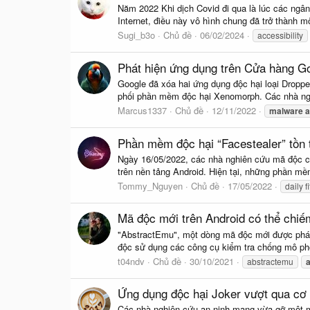
Năm 2022 Khi dịch Covid đi qua là lúc các ngân
Internet, điều này vô hình chung đã trở thành 
Sugi_b3o
Chủ đề
06/02/2024
accessibility
Phát hiện ứng dụng trên Cửa hàng G
Google đã xóa hai ứng dụng độc hại loại Droppe
phối phần mềm độc hại Xenomorph. Các nhà ngh
Marcus1337
Chủ đề
12/11/2022
malware
a
Phần mềm độc hại “Facestealer” tồn 
Ngày 16/05/2022, các nhà nghiên cứu mã độc ch
trên nền tảng Android. Hiện tại, những phần mề
Tommy_Nguyen
Chủ đề
17/05/2022
daily f
Mã độc mới trên Android có thể chi
"AbstractEmu", một dòng mã độc mới được phát
độc sử dụng các công cụ kiểm tra chống mô phỏn
t04ndv
Chủ đề
30/10/2021
abstractemu
Ứng dụng độc hại Joker vượt qua cơ c
Các nhà nghiên cứu an ninh mạng vừa gỡ một m