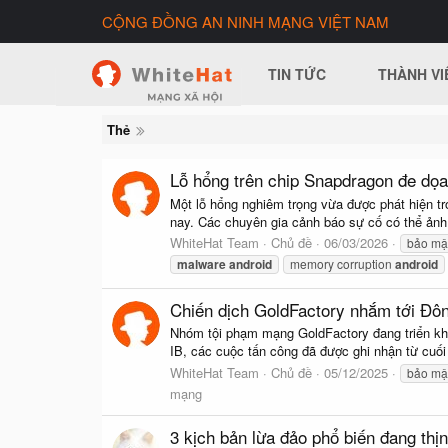
CỘNG ĐỒNG AN NINH MẠNG VIỆT NAM
TIN TỨC
THÀNH VI
Thẻ
Lỗ hổng trên chip Snapdragon đe dọa 
Một lỗ hổng nghiêm trọng vừa được phát hiện t
nay. Các chuyên gia cảnh báo sự cố có thể ảnh hư
WhiteHat Team
Chủ đề
06/03/2026
bảo mậ
malware
android
memory corruption
android
Chiến dịch GoldFactory nhắm tới Đôn
Nhóm tội phạm mạng GoldFactory đang triển kha
IB, các cuộc tấn công đã được ghi nhận từ cuố
WhiteHat Team
Chủ đề
05/12/2025
bảo mậ
mạng
3 kịch bản lừa đảo phổ biến đang thị