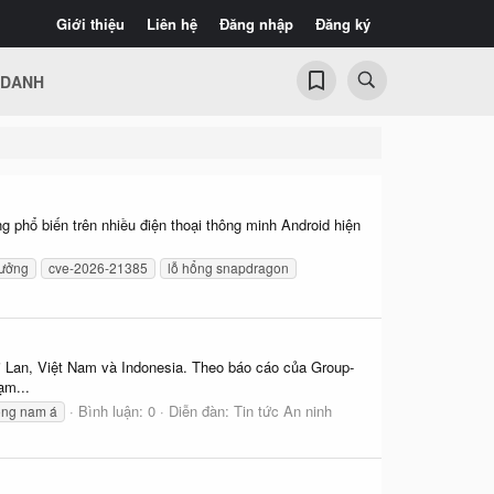
Giới thiệu
Liên hệ
Đăng nhập
Đăng ký
 DANH
 phổ biến trên nhiều điện thoại thông minh Android hiện
hưởng
cve-2026-21385
lỗ hổng snapdragon
ái Lan, Việt Nam và Indonesia. Theo báo cáo của Group-
ạm...
Bình luận: 0
Diễn đàn:
Tin tức An ninh
ng nam á