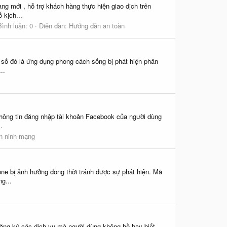
g mới , hỗ trợ khách hàng thực hiện giao dịch trên
 kịch...
Bình luận: 0
Diễn đàn:
Hướng dẫn an toàn
 số đó là ứng dụng phong cách sống bị phát hiện phân
..
thông tin đăng nhập tài khoản Facebook của người dùng
.
An ninh mạng
e bị ảnh hưởng đồng thời tránh được sự phát hiện. Mã
g...
ng ký các dịch vụ mà người dùng không hề hay biết.