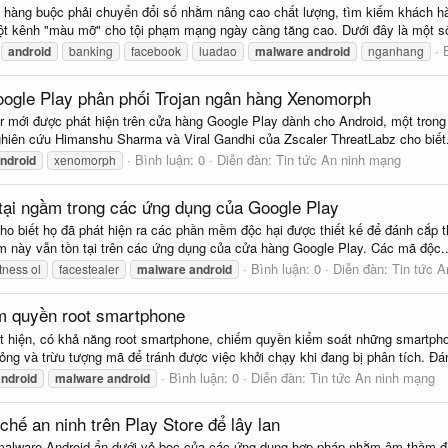
 hàng buộc phải chuyển đổi số nhằm nâng cao chất lượng, tìm kiếm khách hàn
một kênh "màu mỡ" cho tội phạm mạng ngày càng tăng cao. Dưới đây là một số
android
banking
facebook
luadao
malware
android
nganhang
oogle Play phân phối Trojan ngân hàng Xenomorph
r mới được phát hiện trên cửa hàng Google Play dành cho Android, một trong
iên cứu Himanshu Sharma và Viral Gandhi của Zscaler ThreatLabz cho biết.
Bình luận: 0
Diễn đàn:
Tin tức An ninh mạng
ndroid
xenomorph
tại ngầm trong các ứng dụng của Google Play
o biết họ đã phát hiện ra các phần mềm độc hại được thiết kế để đánh cắp 
m này vẫn tồn tại trên các ứng dụng của cửa hàng Google Play. Các mã độc..
Bình luận: 0
Diễn đàn:
Tin tức 
itness ol
facestealer
malware
android
ếm quyền root smartphone
 hiện, có khả năng root smartphone, chiếm quyền kiểm soát những smartphon
g và trừu tượng mã để tránh được việc khởi chạy khi đang bị phân tích. Đán
Bình luận: 0
Diễn đàn:
Tin tức An ninh mạng
android
malware
android
hế an ninh trên Play Store để lây lan
alware Android ẩn dưới vỏ bọc của các ứng dụng hợp pháp nhằm âm thầm đă