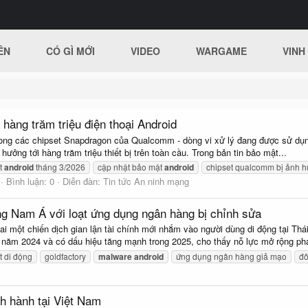
ÊN
CÓ GÌ MỚI
VIDEO
WARGAME
VINH
hàng trăm triệu điện thoại Android
rong các chipset Snapdragon của Qualcomm - dòng vi xử lý đang được sử dụng
ởng tới hàng trăm triệu thiết bị trên toàn cầu. Trong bản tin bảo mật...
t
android
tháng 3/2026
cập nhật bảo mật
android
chipset qualcomm bị ảnh 
Bình luận: 0
Diễn đàn:
Tin tức An ninh mạng
g Nam Á với loạt ứng dụng ngân hàng bị chỉnh sửa
i một chiến dịch gian lận tài chính mới nhắm vào người dùng di động tại Th
i năm 2024 và có dấu hiệu tăng mạnh trong 2025, cho thấy nỗ lực mở rộng ph
t di động
goldfactory
malware
android
ứng dụng ngân hàng giả mạo
đô
nh hành tại Việt Nam