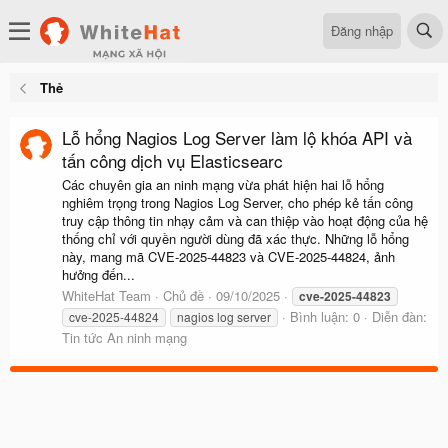
Đăng nhập
Thẻ
Lỗ hổng Nagios Log Server làm lộ khóa API và
tấn công dịch vụ Elasticsearc
Các chuyên gia an ninh mạng vừa phát hiện hai lỗ hổng
nghiêm trọng trong Nagios Log Server, cho phép kẻ tấn công
truy cập thông tin nhạy cảm và can thiệp vào hoạt động của hệ
thống chỉ với quyền người dùng đã xác thực. Những lỗ hổng
này, mang mã CVE-2025-44823 và CVE-2025-44824, ảnh
hưởng đến...
WhiteHat Team
Chủ đề
09/10/2025
cve-2025-44823
Bình luận: 0
Diễn đàn:
cve-2025-44824
nagios log server
Tin tức An ninh mạng