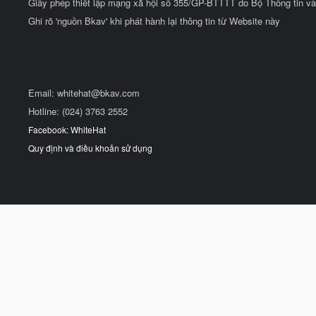
Giấy phép thiết lập mạng xã hội số 355/GP-BTTTT do Bộ Thông tin và
Ghi rõ 'nguồn Bkav' khi phát hành lại thông tin từ Website này
Email:
whitehat@bkav.com
Hotline: (024) 3763 2552
Facebook: WhiteHat
Quy định và điều khoản sử dụng