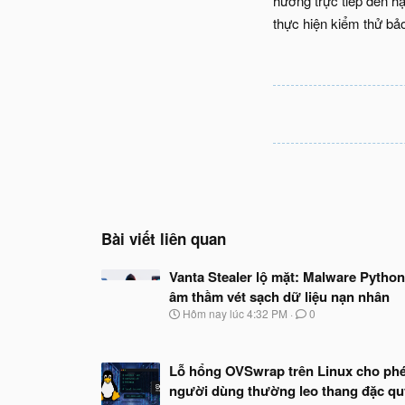
hưởng trực tiếp đến hạ
thực hiện kiểm thử bảo
Bài viết liên quan
Vanta Stealer lộ mặt: Malware Python
âm thầm vét sạch dữ liệu nạn nhân
N
Hôm nay lúc 4:32 PM
0
g
à
y
Lỗ hổng OVSwrap trên Linux cho ph
b
ắ
người dùng thường leo thang đặc q
t