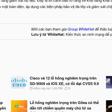
 tầng giám sát dữ liệu. Đây là lời cảnh báo rõ ràng về khả năng khai 
 mật toàn diện, áp dụng các biện pháp bảo vệ đa lớp và giám sát chặt
Mời các bạn tham gia
Group WhiteHat
để thảo lu
Lưu ý từ WhiteHat:
Kiến thức an ninh mạng để 
Cisco vá 12 lỗ hổng nghiêm trọng trên
SD-WAN và IOS XE, có lỗi đạt CVSS 9.9
N
Hôm nay lúc 1:45 PM
0
g
à
y
ép
Lỗ hổng nghiêm trọng trên Gitea có thể
b
uyền
dẫn tới chiếm quyền máy chủ từ xa
ắ
t