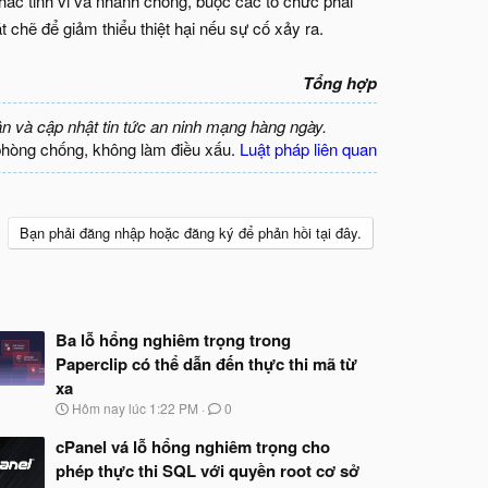
thác tinh vi và nhanh chóng, buộc các tổ chức phải
 chẽ để giảm thiểu thiệt hại nếu sự cố xảy ra.
Tổng hợp
ận và cập nhật tin tức an ninh mạng hàng ngày.
phòng chống, không làm điều xấu.
Luật pháp liên quan
Bạn phải đăng nhập hoặc đăng ký để phản hồi tại đây.
Ba lỗ hổng nghiêm trọng trong
Paperclip có thể dẫn đến thực thi mã từ
xa
N
Hôm nay lúc 1:22 PM
0
g
à
cPanel vá lỗ hổng nghiêm trọng cho
y
phép thực thi SQL với quyền root cơ sở
b