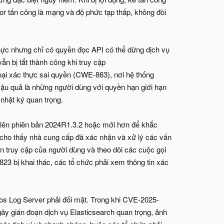
or tấn công là mạng và độ phức tạp thấp, không đòi
ực nhưng chỉ có quyền đọc API có thể dừng dịch vụ
ẫn bị tắt thành công khi truy cập
oại xác thực sai quyền (CWE-863), nơi hệ thống
Hậu quả là những người dùng với quyền hạn giới hạn
 nhật ký quan trọng.
 lên phiên bản 2024R1.3.2 hoặc mới hơn để khắc
 cho thấy nhà cung cấp đã xác nhận và xử lý các vấn
n truy cập của người dùng và theo dõi các cuộc gọi
3 bị khai thác, các tổ chức phải xem thông tin xác
os Log Server phải đối mặt. Trong khi CVE-2025-
y gián đoạn dịch vụ Elasticsearch quan trọng, ảnh