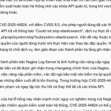
ểm soát hoàn toàn hệ thống nhờ các khóa API quản trị, trong khi vect
 dùng khác.
 CVE-2025-44824, với điểm CVSS 8,5, cho phép người dùng đã xác th
API trả về thông báo “Could not stop elasticsearch”, dịch vụ thực tế v
x.php/api/system/stop?subsystem=elasticsearch. Vấn đề này thuộc l
 quyền của người dùng trước khi thực hiện các thao tác đặc quyền. 
 trạng từ chối dịch vụ, làm gián đoạn các thành phần hạ tầng ghi nhận
 hành phiên bản Nagios Log Server bị ảnh hưởng cần nâng cấp ngay
Các bản vá đã được ghi nhận trong changelog chính thức của Nagios,
 việc nâng cấp phần mềm, các đội ngũ bảo mật nên kiểm tra lại quyề
 những điểm cuối dễ bị tổn thương. Trong trường hợp CVE-2025-4482
 xâm phạm và ngay lập tức thu hồi và thay thế tất cả các khóa API.
i của hai lỗ hổng này nhấn mạnh mức nguy cơ nghiêm trọng mà Nagi
ệc chiếm quyền kiểm soát toàn hệ thống, CVE-2025-44824 có thể gâ