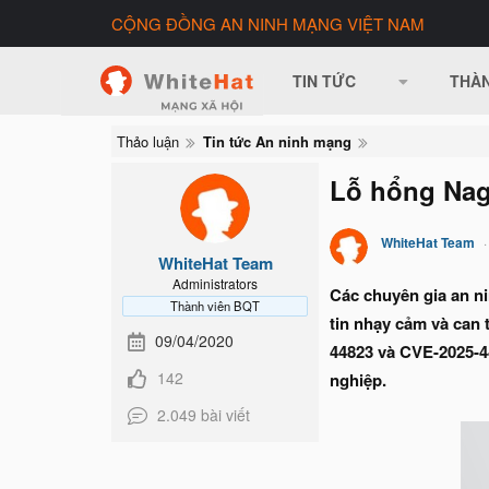
CỘNG ĐỒNG AN NINH MẠNG VIỆT NAM
TIN TỨC
THÀN
Thảo luận
Tin tức An ninh mạng
Lỗ hổng Nagi
WhiteHat Team
WhiteHat Team
Administrators
Các chuyên gia an ni
Thành viên BQT
tin nhạy cảm và can
09/04/2020
44823 và CVE-2025-44
142
nghiệp.
2.049 bài viết