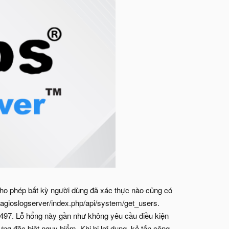
o phép bất kỳ người dùng đã xác thực nào cũng có
nagioslogserver/index.php/api/system/get_users.
-497. Lỗ hổng này gần như không yêu cầu điều kiện
ưng đặc biệt nguy hiểm. Khi bị lợi dụng, kẻ tấn công