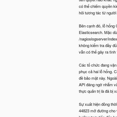
có thể chiếm quyền ki
hỏi tương tác từ người
Bên cạnh đó, lỗ hổng
Elasticsearch. Mặc dù 
/nagioslogserver/inde
không kiểm tra đầy đủ
vẫn có thể gây ra tình
Các tổ chức đang vận
phục cả hai lỗ hổng. 
đề bảo mật này. Ngoài
API đáng ngờ nhắm vào
thực quản trị là đã bị
Sự xuất hiện đồng thờ
44823 mở đường cho vi