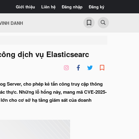
Giới thiệu
Liên hệ
Đăng nhập
Đăng ký
VINH DANH
công dịch vụ Elasticsearc
og Server, cho phép kẻ tấn công truy cập thông
 xác thực. Những lỗ hổng này, mang mã CVE-2025-
 lớn cho cơ sở hạ tầng giám sát của doanh