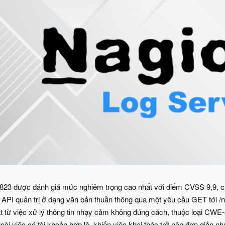
23 được đánh giá mức nghiêm trọng cao nhất với điểm CVSS 9,9, ch
a API quản trị ở dạng văn bản thuần thông qua một yêu cầu GET tới /
 từ việc xử lý thông tin nhạy cảm không đúng cách, thuộc loại CWE
oài việc có tài khoản hợp lệ, khiến việc khai thác trở nên đơn giản nh