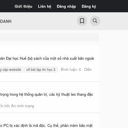
Giới thiệu
Liên hệ
Đăng nhập
Đăng ký
 DANH
 bản Đại học Huế (bộ sách của một số nhà xuất bản ngoài
Bình luận: 0
Diễn
uy cập website
vở bài tập tin học 3
ọng trong hệ thống quản trị, các kỹ thuật leo thang đặc
Tin tức An ninh mạng
alo PC bị xác định là mã độc. Cụ thể, phần mềm bảo mật