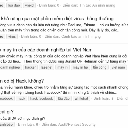
Bình luận: 0
Diễn đàn:
Tin tức An ninh mạng
áo
lừa đảo
vneid
có khả năng qua mặt phần mềm diệt virus thông thường
òng virus đánh cắp dữ liệu nổi tiếng như RedLine, Erbium... có xu hướng sử
uẩn trên máy tính trong các chiến dịch tấn công mới. Đây là lý do, các...
Bình luận: 0
Diễn đàn:
Cảnh báo an ninh mạng
áo
virus
 máy in của các doanh nghiệp tại Việt Nam
ay chiếc máy in tại công ty của các doanh nghiệp Việt Nam hiện cũng là đối
 cắp dữ liệu… Theo thông tin được ông Junaid UR Rehman đến từ hãng máy t
doanh nghiệp
hacker
laserjet
máy in
máy in hp
tấn công
việt nam
ạn có bị Hack không?
á nhiều mánh khóe, chiêu trò nhằm tăng sự tương tác một cách nhanh chóng, th
ự thật về hiện tượng hack Facebook” thì mình xin giải thích về chiêu...
Bình luận: 8
Diễn 
facebook
hack
hack facebook
lừa đảo
whitehat
cái gì?
 của BIDV với mục đích gì?
Bình luận: 6
Diễn đàn:
Audit/Pentest Security
ảnh
báo