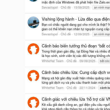
mặc định của Windows đã phát hiện file Zalo.ex
Sevastopol
Chủ đề
15/09/2025
an ninh mạ
Vishing lộng hành - Lừa đảo qua điện 
Bạn có chắc người đang gọi cho mình là thật? Nh
gian có thể khiến nạn nhân tự nguyện cung cấp
Sevastopol
Chủ đề
12/09/2025
an ninh mạ
Cảnh báo biến tướng thủ đoạn “bắt có
Trong thời gian gần đây, tại Đồng Nai và nhiều đ
là học sinh, sinh viên bị các đối tượng khống c
WhiteHat Team
Chủ đề
09/09/2025
bắt cóc
Cảnh báo chiêu lừa: Cung cấp dịch v
Mạng xã hội gần đây xuất hiện nhiều quảng cáo 
từng gói dịch vụ và yêu cầu thanh toán một phần
WhiteHat Team
Chủ đề
22/11/2024
cảnh
b
Cảnh giác với chiêu lừa ‘hỗ trợ cài V
Kẻ xấu giả danh công an, gọi điện yêu cầu ngườ
khả năng đánh cắp thông tin cá nhân và tài kho