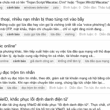
e chứa mã có tên “Trojan:Script/Wacatac.C!ml” hoặc “Trojan:Win32/Wacatac” 
Bình luận: 0
Diễn đàn:
Thảo lu
ng
cảnh
báo
windows defender
zalo
thoại, nhiều nạn nhân bị thao túng rơi vào bẫy
ững cuộc gọi lừa đảo hay còn gọi là vishing (viết tắt của “voice phishing”) đ
 mã OTP, mật khẩu, thậm chí chuyển tiền… chỉ vì nghĩ rằng mình đang...
Bình luận: 0
Diễn đ
ng
cảnh
báo
cuộc gọi lừa đảo
lừa đảo
vishing
c online”
ịa phương khác, liên tiếp xuất hiện các vụ việc lừa đảo qua mạng với thủ đoạn
hế tâm lý, ép buộc cung cấp thông tin cá nhân, tài khoản mạng xã...
 online
cảnh
báo
giả danh công an
khống chế tâm lý
lừa đảo qua mạng
ụ đọc trộm tin nhắn
dịch vụ đọc trộm tin nhắn, theo dõi, giám sát tài khoản mạng xã hội bằng côn
 tiền trước. Khi nạn nhận chuyển tiền xong, chúng lập tức chặn liên lạc...
Bình luận: 0
Diễn đàn:
Tin tức An ninh 
áo
lừa đảo
đọc trộm tin nhắn
NeID, khắc phục lỗi định danh điện tử’
i dân tải ứng dụng VNeID để khắc phục "lỗi định danh điện tử". Thực chất, c
ản ngân hàng. Không chỉ lừa hỗ trợ cài VNeID, kẻ xấu còn tạo ra vô số...