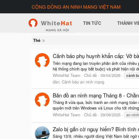
CỘNG ĐỒNG AN NINH MẠNG VIỆT NAM
TIN TỨC
THÀNH VI
Thẻ
Cảnh báo phụ huynh khẩn cấp: Vở bài 
Trên mạng đang lan truyền phản ánh của nhiều 
hệ thống chính quy bắt buộc) và phát hiện nội d
WhiteHat Team
Chủ đề
09/04/2026
cảnh
b
đàn:
Cảnh báo an ninh mạng
Bản đồ an ninh mạng Tháng 8 - Chằn
Tháng 8 vừa qua, bức tranh an ninh mạng toàn c
quyền mới trên Windows và Linux cho tới những
WhiteHat Team
Chủ đề
29/09/2025
an nin
Zalo bị gắn cờ nguy hiểm? Bình tĩnh 
Sáng 13/9, nhiều người dùng Việt Nam bất ngờ 