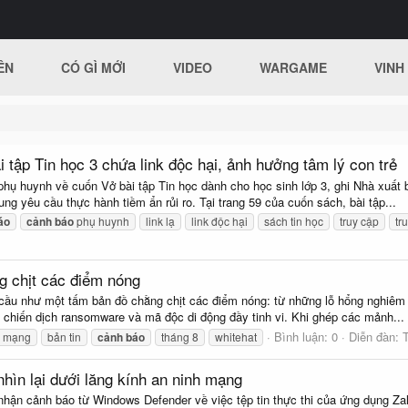
ÊN
CÓ GÌ MỚI
VIDEO
WARGAME
VINH
tập Tin học 3 chứa link độc hại, ảnh hưởng tâm lý con trẻ
phụ huynh về cuốn Vở bài tập Tin học dành cho học sinh lớp 3, ghi Nhà xuất
ung yêu cầu thực hành tiềm ẩn rủi ro. Tại trang 59 của cuốn sách, bài tập...
áo
cảnh
báo
phụ huynh
link lạ
link độc hại
sách tin học
truy cập
tr
g chịt các điểm nóng
ầu như một tấm bản đồ chằng chịt các điểm nóng: từ những lỗ hổng nghiêm tr
 chiến dịch ransomware và mã độc di động đầy tinh vi. Khi ghép các mảnh...
Bình luận: 0
Diễn đàn:
h mạng
bản tin
cảnh
báo
tháng 8
whitehat
nhìn lại dưới lăng kính an ninh mạng
nhận cảnh báo từ Windows Defender về việc tệp tin thực thi của ứng dụng Z