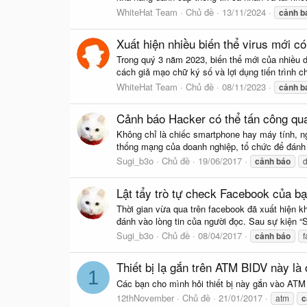
WhiteHat Team
Chủ đề
13/11/2024
cảnh
b
Xuất hiện nhiều biến thể virus mới 
Trong quý 3 năm 2023, biến thể mới của nhiều d
cách giả mạo chữ ký số và lợi dụng tiến trình ch
WhiteHat Team
Chủ đề
08/11/2023
cảnh
b
Cảnh báo Hacker có thể tấn công qua
Không chỉ là chiếc smartphone hay máy tính, ng
thống mạng của doanh nghiệp, tổ chức để đánh
Sugi_b3o
Chủ đề
19/06/2017
cảnh
báo
Lật tẩy trò tự check Facebook của b
Thời gian vừa qua trên facebook đã xuất hiện kh
đánh vào lòng tin của người đọc. Sau sự kiện “S
Sugi_b3o
Chủ đề
08/04/2017
cảnh
báo
Thiết bị lạ gắn trên ATM BIDV này là 
1
Các bạn cho mình hỏi thiết bị này gắn vào ATM
12thNovember
Chủ đề
21/01/2017
atm
c