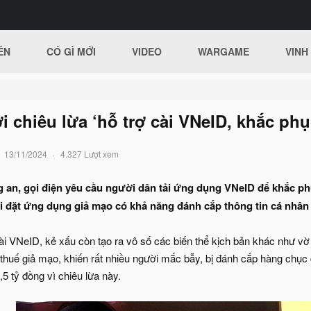
ÊN
CÓ GÌ MỚI
VIDEO
WARGAME
VINH
i chiêu lừa ‘hỗ trợ cài VNeID, khắc phụ
13/11/2024
4.327 Lượt xem
 an, gọi điện yêu cầu người dân tải ứng dụng VNeID để khắc phụ
ài đặt ứng dụng giả mạo có khả năng đánh cắp thông tin cá nhân
cài VNeID, kẻ xấu còn tạo ra vô số các biến thể kịch bản khác như vờ
u thuế giả mạo, khiến rất nhiều người mắc bẫy, bị đánh cắp hàng chục 
 tỷ đồng vì chiêu lừa này.