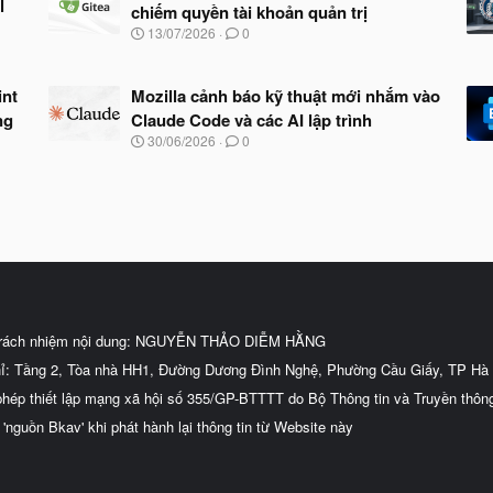
l
chiếm quyền tài khoản quản trị
N
13/07/2026
0
g
à
y
int
Mozilla cảnh báo kỹ thuật mới nhắm vào
b
ng
Claude Code và các AI lập trình
ắ
t
N
30/06/2026
0
đ
g
ầ
à
u
y
b
ắ
t
đ
ầ
u
trách nhiệm nội dung: NGUYỄN THẢO DIỄM HẰNG
hỉ: Tầng 2, Tòa nhà HH1, Đường Dương Đình Nghệ, Phường Cầu Giấy, TP Hà 
phép thiết lập mạng xã hội số 355/GP-BTTTT do Bộ Thông tin và Truyền thôn
 'nguồn Bkav' khi phát hành lại thông tin từ Website này