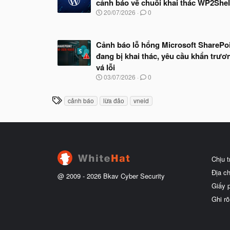
cảnh báo về chuỗi khai thác WP2Shel
N
20/07/2026
0
g
à
y
Cảnh báo lỗ hổng Microsoft SharePo
b
ắ
đang bị khai thác, yêu cầu khẩn trươ
t
vá lỗi
đ
N
03/07/2026
0
ầ
g
u
à
T
cảnh báo
lừa đảo
vneid
y
h
b
ắ
ẻ
t
đ
ầ
u
Chịu 
Địa c
@ 2009 -
2026
Bkav Cyber Security
Giấy 
Ghi rõ