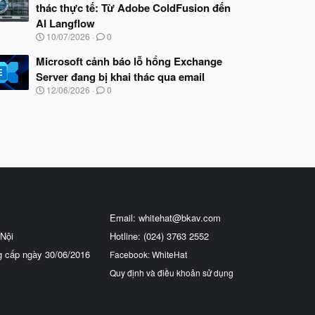
thác thực tế: Từ Adobe ColdFusion đến
AI Langflow
N
10/07/2026
0
g
à
Microsoft cảnh báo lỗ hổng Exchange
y
Server đang bị khai thác qua email
b
N
12/06/2026
0
ắ
g
t
à
đ
y
ầ
b
u
ắ
t
đ
ầ
u
Email:
whitehat@bkav.com
Nội
Hotline: (024) 3763 2552
g cấp ngày 30/06/2016
Facebook: WhiteHat
Quy định và điều khoản sử dụng