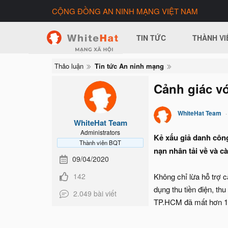
CỘNG ĐỒNG AN NINH MẠNG VIỆT NAM
TIN TỨC
THÀNH VI
Thảo luận
Tin tức An ninh mạng
Cảnh giác vớ
WhiteHat Team
WhiteHat Team
Administrators
Kẻ xấu giả danh công
Thành viên BQT
nạn nhân tải về và c
09/04/2020
142
Không chỉ lừa hỗ trợ 
dụng thu tiền điện, th
2.049 bài viết
TP.HCM đã mất hơn 1,5