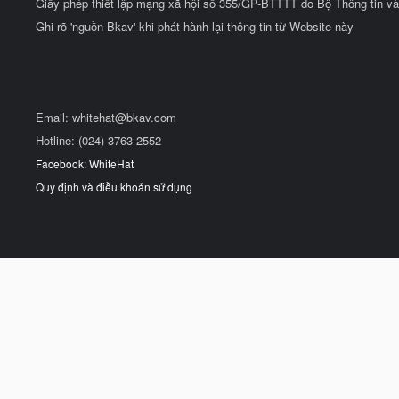
Giấy phép thiết lập mạng xã hội số 355/GP-BTTTT do Bộ Thông tin và
Ghi rõ 'nguồn Bkav' khi phát hành lại thông tin từ Website này
Email:
whitehat@bkav.com
Hotline: (024) 3763 2552
Facebook: WhiteHat
Quy định và điều khoản sử dụng