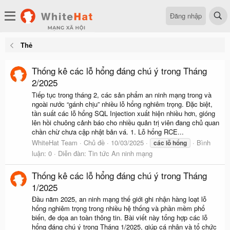
Đăng nhập
Thẻ
Thống kê các lỗ hổng đáng chú ý trong Tháng
2/2025
Tiếp tục trong tháng 2, các sản phẩm an ninh mạng trong và
ngoài nước “gánh chịu” nhiều lỗ hổng nghiêm trọng. Đặc biệt,
tần suất các lỗ hổng SQL Injection xuất hiện nhiều hơn, gióng
lên hồi chuông cảnh báo cho nhiều quản trị viên đang chủ quan
chần chừ chưa cập nhật bản vá. 1. Lỗ hổng RCE...
WhiteHat Team
Chủ đề
10/03/2025
Bình
các
lỗ
hổng
luận: 0
Diễn đàn:
Tin tức An ninh mạng
Thống kê các lỗ hổng đáng chú ý trong Tháng
1/2025
Đầu năm 2025, an ninh mạng thế giới ghi nhận hàng loạt lỗ
hổng nghiêm trọng trong nhiều hệ thống và phần mềm phổ
biến, đe dọa an toàn thông tin. Bài viết này tổng hợp các lỗ
hổng đáng chú ý trong Tháng 1/2025, giúp cá nhân và tổ chức