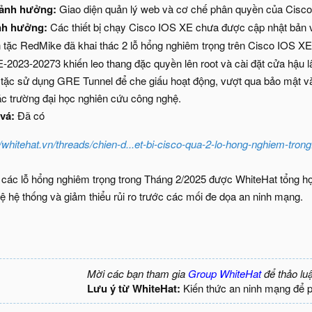
 ảnh hưởng:
Giao diện quản lý web và cơ chế phân quyền của Cisc
nh hưởng:
Các thiết bị chạy Cisco IOS XE chưa được cập nhật bản 
 tặc RedMike đã khai thác 2 lỗ hổng nghiêm trọng trên Cisco IOS XE
-2023-20273 khiến leo thang đặc quyền lên root và cài đặt cửa hậu lâu
in tặc sử dụng GRE Tunnel để che giấu hoạt động, vượt qua bảo mật v
ác trường đại học nghiên cứu công nghệ.
vá:
Đã có
//whitehat.vn/threads/chien-d...et-bi-cisco-qua-2-lo-hong-nghiem-tron
 các lỗ hổng nghiêm trọng trong Tháng 2/2025 được WhiteHat tổng hợp
vệ hệ thống và giảm thiểu rủi ro trước các mối đe dọa an ninh mạng.
Mời các bạn tham gia
Group WhiteHat
để thảo lu
Lưu ý từ WhiteHat:
Kiến thức an ninh mạng để 