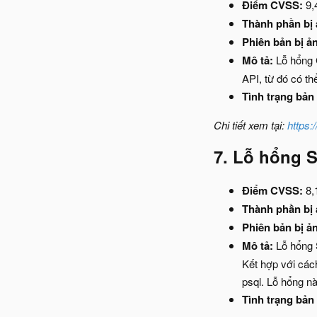
Điểm CVSS:
9,
Thành phần bị
Phiên bản bị ả
Mô tả:
Lỗ hổng 
API, từ đó có th
Tình trạng bản 
Chi tiết xem tại:
https:
7. Lỗ hổng 
Điểm CVSS:
8,
Thành phần bị
Phiên bản bị ả
Mô tả:
Lỗ hổng S
Kết hợp với các
psql. Lỗ hổng n
Tình trạng bản 