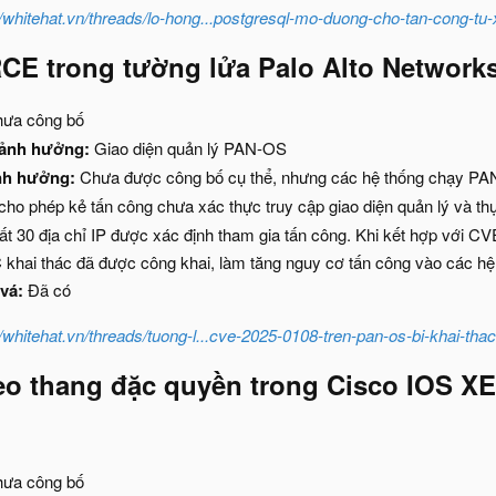
//whitehat.vn/threads/lo-hong...postgresql-mo-duong-cho-tan-cong-tu
CE trong tường lửa Palo Alto Network
ưa công bố
 ảnh hưởng:
Giao diện quản lý PAN-OS
nh hưởng:
Chưa được công bố cụ thể, nhưng các hệ thống chạy PA
ho phép kẻ tấn công chưa xác thực truy cập giao diện quản lý và thự
nhất 30 địa chỉ IP được xác định tham gia tấn công. Khi kết hợp với C
khai thác đã được công khai, làm tăng nguy cơ tấn công vào các hệ
vá:
Đã có
//whitehat.vn/threads/tuong-l...cve-2025-0108-tren-pan-os-bi-khai-tha
leo thang đặc quyền trong
Cisco IOS XE
ưa công bố