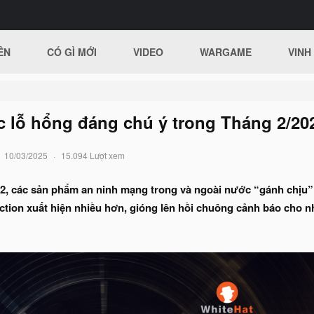
ÊN
CÓ GÌ MỚI
VIDEO
WARGAME
VINH
c lỗ hổng đáng chú ý trong Tháng 2/20
10/03/2025
15.094 Lượt xem
 2, các sản phẩm an ninh mạng trong và ngoài nước “gánh chịu” 
ction xuất hiện nhiều hơn, gióng lên hồi chuông cảnh báo cho 