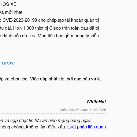
o IOS XE
vá mới nhất
: CVE-2023-20198 cho phép tạo tài khoản quản trị
 dài. Hơn 1.000 thiết bị Cisco trên toàn cầu đã bị
à đánh cắp dữ liệu. Mục tiêu bao gồm công ty viễn
g.18192/
 và chọn lọc. Việc cập nhật kịp thời các bản vá là
WhiteHat
Chỉnh sửa lần cuối:
11/03/2025
ận và cập nhật tin tức an ninh mạng hàng ngày.
phòng chống, không làm điều xấu.
Luật pháp liên quan