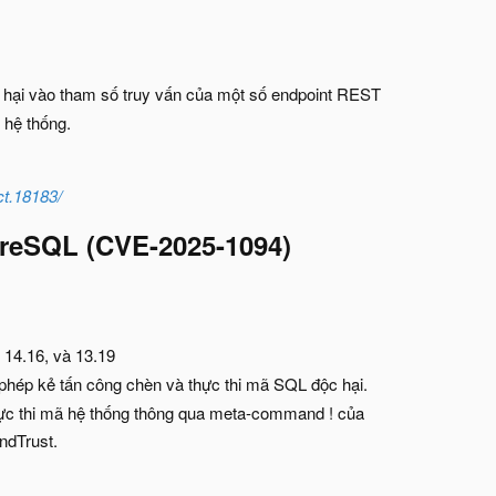
 hại vào tham số truy vấn của một số endpoint REST
t hệ thống.
ct.18183/
greSQL (CVE-2025-1094)
 14.16, và 13.19
phép kẻ tấn công chèn và thực thi mã SQL độc hại.
thực thi mã hệ thống thông qua meta-command ! của
ndTrust.