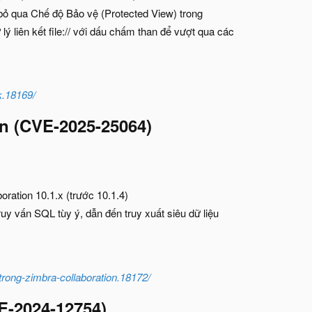
bỏ qua Chế độ Bảo vệ (Protected View) trong
lý liên kết file:// với dấu chấm than để vượt qua các
k.18169/
on
(CVE-2025-25064)​
oration 10.1.x (trước 10.1.4)
y vấn SQL tùy ý, dẫn đến truy xuất siêu dữ liệu
-trong-zimbra-collaboration.18172/
E-2024-12754)