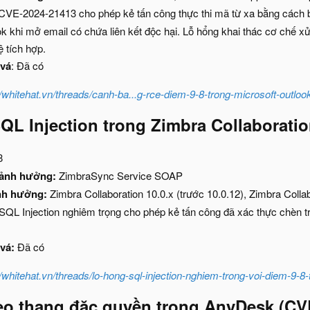
 CVE-2024-21413 cho phép kẻ tấn công thực thi mã từ xa bằng cách 
k khi mở email có chứa liên kết độc hại. Lỗ hổng khai thác cơ chế xử 
 tích hợp.
 vá
: Đã có
//whitehat.vn/threads/canh-ba...g-rce-diem-9-8-trong-microsoft-outloo
QL Injection trong Zimbra Collaborati
8
 ảnh hưởng:
ZimbraSync Service SOAP
nh hưởng:
Zimbra Collaboration 10.0.x (trước 10.0.12), Zimbra Collab
QL Injection nghiêm trọng cho phép kẻ tấn công đã xác thực chèn tru
vá:
Đã có
//whitehat.vn/threads/lo-hong-sql-injection-nghiem-trong-voi-diem-9-8
leo thang đặc quyền trong AnyDesk (CV