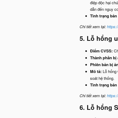
điệp độc hại chứ
dẫn đến nguy cơ
Tình trạng bản 
Chi tiết xem tại:
https:
5. Lỗ hổng u
Điểm CVSS:
Ch
Thành phần bị
Phiên bản bị ả
Mô tả:
Lỗ hổng C
soát hệ thống.
Tình trạng bản 
Chi tiết xem tại:
https:
6. Lỗ hổng S