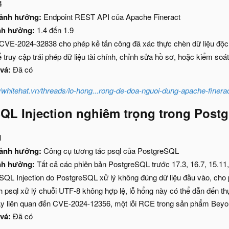
4
 ảnh hưởng:
Endpoint REST API của Apache Fineract
nh hưởng:
1.4 đến 1.9
CVE-2024-32838 cho phép kẻ tấn công đã xác thực chèn dữ liệu độc
ể truy cập trái phép dữ liệu tài chính, chỉnh sửa hồ sơ, hoặc kiểm soá
vá:
Đã có
//whitehat.vn/threads/lo-hong...rong-de-doa-nguoi-dung-apache-finera
SQL Injection nghiêm trọng trong Post
1
 ảnh hưởng:
Công cụ tương tác psql của PostgreSQL
nh hưởng:
Tất cả các phiên bản PostgreSQL trước 17.3, 16.7, 15.11,
QL Injection do PostgreSQL xử lý không đúng dữ liệu đầu vào, cho 
h psql xử lý chuỗi UTF-8 không hợp lệ, lỗ hổng này có thể dẫn đến 
ày liên quan đến CVE-2024-12356, một lỗi RCE trong sản phẩm Beyo
vá:
Đã có