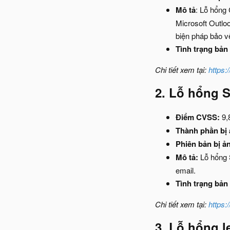
Mô tả
: Lỗ hổng
Microsoft Outloo
biện pháp bảo vệ
Tình trạng bản
Chi tiết xem tại:
https:
2. Lỗ hổng S
Điểm CVSS:
9,
Thành phần bị
Phiên bản bị ả
Mô tả:
Lỗ hổng S
email.
Tình trạng bản 
Chi tiết xem tại:
https:
3. Lỗ hổng 