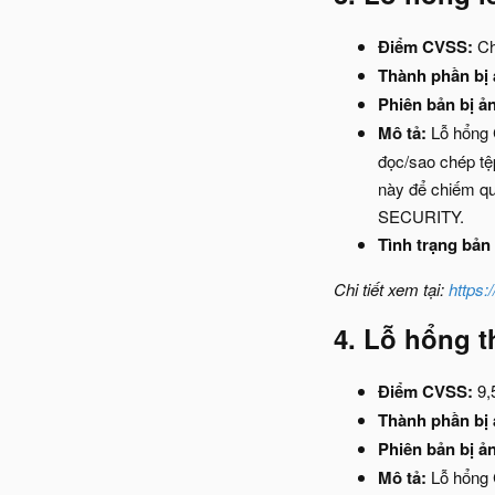
Điểm CVSS:
Ch
Thành phần bị
Phiên bản bị ả
Mô tả:
Lỗ hổng 
đọc/sao chép t
này để chiếm qu
SECURITY.
Tình trạng bản 
Chi tiết xem tại:
https:
4.
Lỗ hổng t
Điểm CVSS:
9,
Thành phần bị
Phiên bản bị ả
Mô tả:
Lỗ hổng 