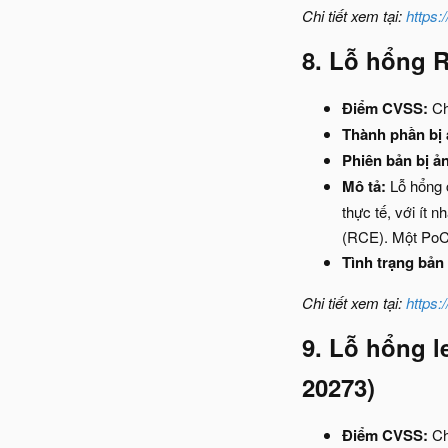
Chi tiết xem tại:
https:
8. Lỗ hổng R
Điểm CVSS:
Ch
Thành phần bị
Phiên bản bị ả
Mô tả:
Lỗ hổng c
thực tế, với ít 
(RCE). Một PoC 
Tình trạng bản 
Chi tiết xem tại:
https:
9. Lỗ hổng 
20273)
Điểm CVSS:
Ch