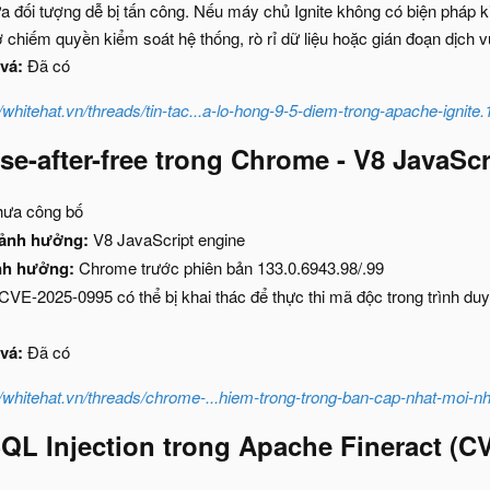
a đối tượng dễ bị tấn công. Nếu máy chủ Ignite không có biện pháp kiể
 chiếm quyền kiểm soát hệ thống, rò rỉ dữ liệu hoặc gián đoạn dịch v
vá:
Đã có
//whitehat.vn/threads/tin-tac...a-lo-hong-9-5-diem-trong-apache-ignite
se-after-free trong
Chrome - V8 JavaScr
ưa công bố
 ảnh hưởng:
V8 JavaScript engine
nh hưởng:
Chrome trước phiên bản 133.0.6943.98/.99
VE-2025-0995 có thể bị khai thác để thực thi mã độc trong trình du
vá:
Đã có
//whitehat.vn/threads/chrome-...hiem-trong-trong-ban-cap-nhat-moi-n
QL Injection trong Apache Fineract (CV