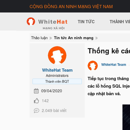
CỘNG ĐỒNG AN NINH MẠNG VIỆT NAM
TIN TỨC
THÀNH VI
Thảo luận
Tin tức An ninh mạng
Thống kê cá
WhiteHat Team
WhiteHat Team
Administrators
Tiếp tục trong tháng
Thành viên BQT
các lỗ hổng SQL Inje
09/04/2020
cập nhật bản vá.
142
2.049 bài viết