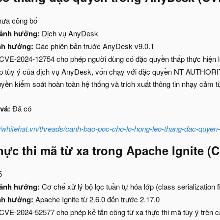
ưa công bố
 ảnh hưởng:
Dịch vụ AnyDesk
nh hưởng:
Các phiên bản trước AnyDesk v9.0.1
CVE-2024-12754 cho phép người dùng có đặc quyền thấp thực hiện l
ệp tùy ý của dịch vụ AnyDesk, vốn chạy với đặc quyền NT AUTHORI
yền kiểm soát hoàn toàn hệ thống và trích xuất thông tin nhạy cảm
vá:
Đã có
//whitehat.vn/threads/canh-bao-poc-cho-lo-hong-leo-thang-dac-quyen
hực thi mã từ xa trong Apache Ignite (
5
 ảnh hưởng:
Cơ chế xử lý bộ lọc tuần tự hóa lớp (class serialization fi
nh hưởng:
Apache Ignite từ 2.6.0 đến trước 2.17.0
CVE-2024-52577 cho phép kẻ tấn công từ xa thực thi mã tùy ý trên 