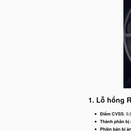
1. Lỗ hổng R
Điểm CVSS
: 9,
Thành phần bị
Phiên bản bị 