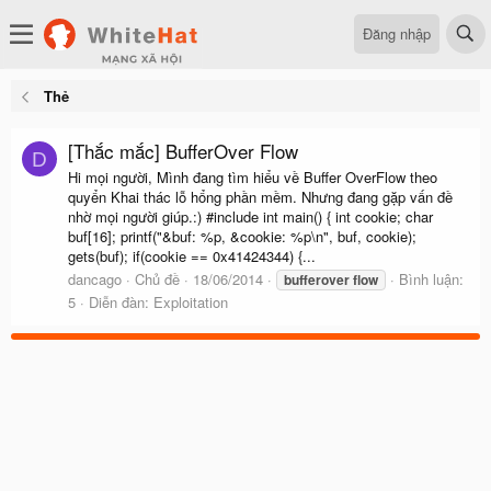
Đăng nhập
Thẻ
[Thắc mắc] BufferOver Flow
D
Hi mọi người, Mình đang tìm hiểu về Buffer OverFlow theo
quyển Khai thác lỗ hổng phần mềm. Nhưng đang gặp vấn đề
nhờ mọi người giúp.:) #include int main() { int cookie; char
buf[16]; printf("&buf: %p, &cookie: %p\n", buf, cookie);
gets(buf); if(cookie == 0x41424344) {...
dancago
Chủ đề
18/06/2014
Bình luận:
bufferover
flow
5
Diễn đàn:
Exploitation