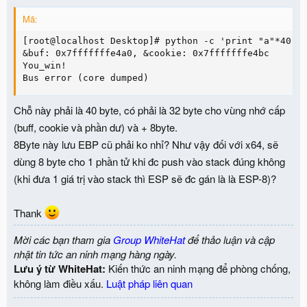
Mã:
[root@localhost Desktop]# python -c 'print "a"*40 + 
&buf: 0x7fffffffe4a0, &cookie: 0x7fffffffe4bc

You_win!

Bus error (core dumped)
Chỗ này phải là 40 byte, có phải là 32 byte cho vùng nhớ cấp
(buff, cookie và phần dư) và + 8byte.
8Byte này lưu EBP cũ phải ko nhỉ? Như vậy đối với x64, sẽ
dùng 8 byte cho 1 phần tử khi đc push vào stack đúng không
(khi đưa 1 giá trị vào stack thì ESP sẽ đc gán là là ESP-8)?
Thank
Mời các bạn tham gia
Group WhiteHat
để thảo luận và cập
nhật tin tức an ninh mạng hàng ngày.
Lưu ý từ WhiteHat:
Kiến thức an ninh mạng để phòng chống,
không làm điều xấu.
Luật pháp liên quan