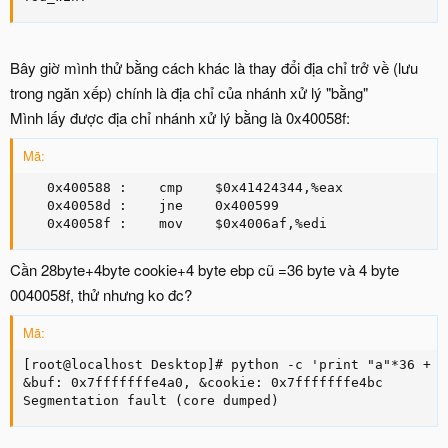
Bây giờ mình thử bằng cách khác là thay đổi địa chỉ trở về (lưu
trong ngăn xếp) chính là địa chỉ của nhánh xử lý "bằng"
Mình lấy được địa chỉ nhánh xử lý bằng là 0x40058f:
Mã:
   0x400588 :    cmp    $0x41424344,%eax

   0x40058d :    jne    0x400599 

   0x40058f :    mov    $0x4006af,%edi
Cần 28byte+4byte cookie+4 byte ebp cũ =36 byte và 4 byte
0040058f, thử nhưng ko đc?
Mã:
[root@localhost Desktop]# python -c 'print "a"*36 + "
&buf: 0x7fffffffe4a0, &cookie: 0x7fffffffe4bc

Segmentation fault (core dumped)