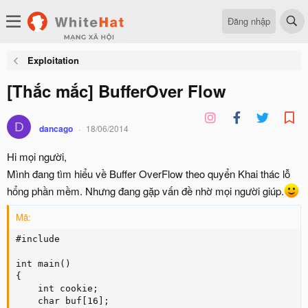
Đăng nhập
Exploitation
[Thắc mắc] BufferOver Flow
D
dancago
18/06/2014
Hi mọi người,
Mình đang tìm hiểu về Buffer OverFlow theo quyển Khai thác lỗ
hổng phần mềm. Nhưng đang gặp vấn đề nhờ mọi người giúp.
Mã:
#include 

int main()

{

    int cookie;

    char buf[16];
