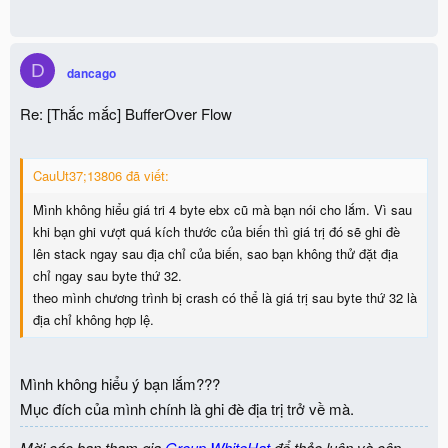
D
dancago
Re: [Thắc mắc] BufferOver Flow
CauUt37;13806 đã viết:
Mình không hiểu giá tri 4 byte ebx cũ mà bạn nói cho lắm. Vì sau
khi bạn ghi vượt quá kích thước của biến thì giá trị đó sẽ ghi đè
lên stack ngay sau địa chỉ của biến, sao bạn không thử đặt địa
chỉ ngay sau byte thứ 32.
theo mình chương trình bị crash có thể là giá trị sau byte thứ 32 là
địa chỉ không hợp lệ.
Mình không hiểu ý bạn lắm???
Mục đích của mình chính là ghi đè địa trị trở về mà.
Mời các bạn tham gia
Group WhiteHat
để thảo luận và cập