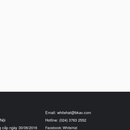
Email:
whitehat@bkav.com
Nội
Hotline: (024) 3763 2552
g cấp ngày 30/06/2016
Facebook: WhiteHat