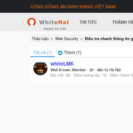
CỘNG ĐỒNG AN NINH MẠNG VIỆT NAM
TIN TỨC
THÀNH VI
Thảo luận
Web Security
Tất cả
(1)
Thích
(1)
whiteLMK
Well-Known Member
·
20
·
đến từ
Hà Nội
Bài viết
62
Điểm tương tác
16
Điểm thành t