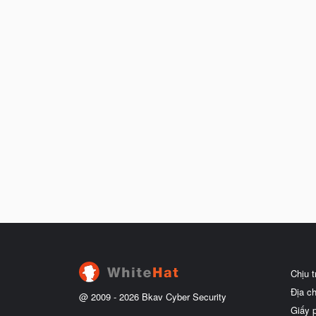
Chịu 
Địa c
@ 2009 -
2026
Bkav Cyber Security
Giấy 