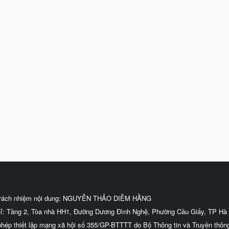
trách nhiệm nội dung: NGUYỄN THẢO DIỄM HẰNG
hỉ: Tầng 2, Tòa nhà HH1, Đường Dương Đình Nghệ, Phường Cầu Giấy, TP Hà 
phép thiết lập mạng xã hội số 355/GP-BTTTT do Bộ Thông tin và Truyền thôn