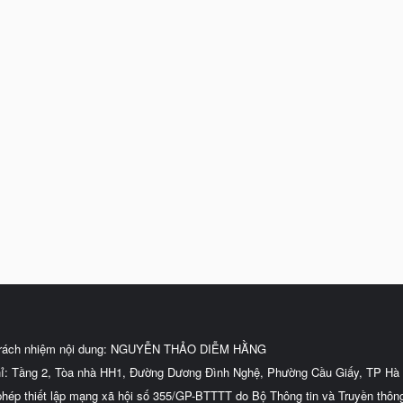
trách nhiệm nội dung: NGUYỄN THẢO DIỄM HẰNG
hỉ: Tầng 2, Tòa nhà HH1, Đường Dương Đình Nghệ, Phường Cầu Giấy, TP Hà 
phép thiết lập mạng xã hội số 355/GP-BTTTT do Bộ Thông tin và Truyền thôn