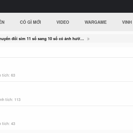
ÊN
CÓ GÌ MỚI
VIDEO
WARGAME
VINH
Chuyển đổi sim 11 số sang 10 số có ảnh hưởng đến bảo mật tài khoản không?
 tích
63
nh tích
113
 tích
43