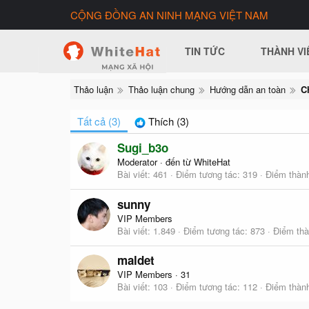
CỘNG ĐỒNG AN NINH MẠNG VIỆT NAM
TIN TỨC
THÀNH VI
Thảo luận
Thảo luận chung
Hướng dẫn an toàn
Tất cả
(3)
Thích
(3)
Sugi_b3o
Moderator
·
đến từ
WhiteHat
Bài viết
461
Điểm tương tác
319
Điểm thành
sunny
VIP Members
Bài viết
1.849
Điểm tương tác
873
Điểm thà
maldet
VIP Members
·
31
Bài viết
103
Điểm tương tác
112
Điểm thành