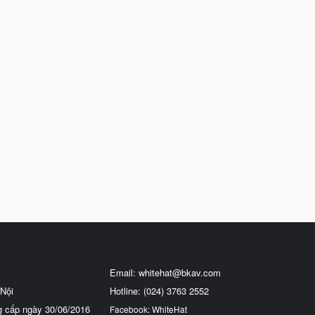
Email:
whitehat@bkav.com
Nội
Hotline: (024) 3763 2552
g cấp ngày 30/06/2016
Facebook: WhiteHat