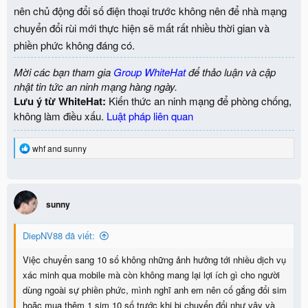
nên chủ động đổi số điện thoại trước không nên để nhà mạng
chuyển đổi rùi mới thực hiện sẽ mất rất nhiều thời gian và
phiền phức không đáng có.
Mời các bạn tham gia
Group WhiteHat
để thảo luận và cập
nhật tin tức an ninh mạng hàng ngày.
Lưu ý từ WhiteHat:
Kiến thức an ninh mạng để phòng chống,
không làm điều xấu.
Luật pháp liên quan
R
whf
and
sunny
e
a
c
t
i
sunny
o
n
DiepNV88 đã viết:
s
:
Việc chuyển sang 10 số không những ảnh hưởng tới nhiều dịch vụ
xác minh qua mobile mà còn không mang lại lợi ích gì cho người
dùng ngoài sự phiền phức, mình nghĩ anh em nên cố gắng đổi sim
hoặc mua thêm 1 sim 10 số trước khi bị chuyển đổi như vậy và