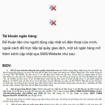
Tài khoản ngân hàng:
Để thuận tiện cho người dùng cập nhật số điện thoại của mình,
ngoài cách đổi trực tiếp tại quầy giao dịch, một số ngân hàng mở
thêm kênh cập nhật qua SMS/Website như sau:
BIDV: