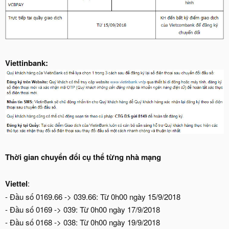
Viettinbank:
Thời gian chuyển đổi cụ thể từng nhà mạng
Viettel
:
- Đầu số 0169.66 -> 039.66: Từ 0h00 ngày 15/9/2018
- Đầu số 0169 -> 039: Từ 0h00 ngày 17/9/2018
- Đầu số 0168 -> 038: Từ 0h00 ngày 19/9/2018