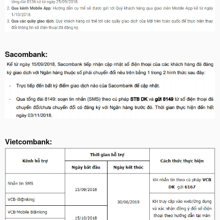
Sacombank:
Vietcombank: