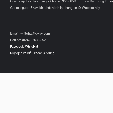
Giấy phép thiết lập mạng xã hội số 355/GP-BTTTT do Bộ Thông tin và
Ghi rõ 'nguồn Bkav' khi phát hành lại thông tin từ Website này
Email:
whitehat@bkav.com
Hotline: (024) 3763 2552
Facebook: WhiteHat
Quy định và điều khoản sử dụng