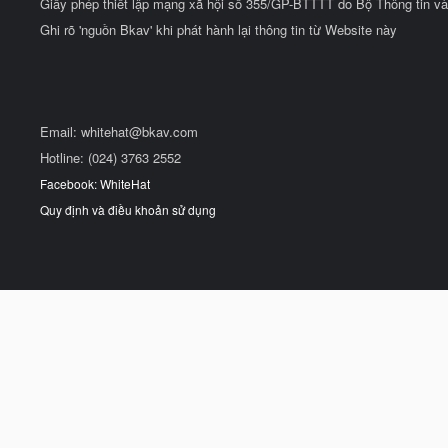
Giấy phép thiết lập mạng xã hội số 355/GP-BTTTT do Bộ Thông tin và
Ghi rõ 'nguồn Bkav' khi phát hành lại thông tin từ Website này
Email:
whitehat@bkav.com
Hotline: (024) 3763 2552
Facebook: WhiteHat
Quy định và điều khoản sử dụng