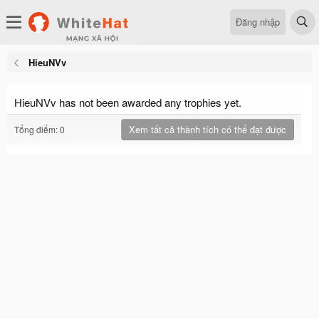
Đăng nhập
HieuNVv
HieuNVv has not been awarded any trophies yet.
Xem tất cả thành tích có thể đạt được
Tổng điểm: 0