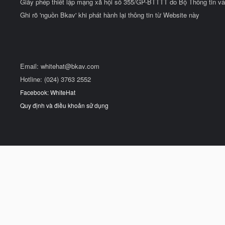
Giấy phép thiết lập mạng xã hội số 355/GP-BTTTT do Bộ Thông tin và
Ghi rõ 'nguồn Bkav' khi phát hành lại thông tin từ Website này
Email:
whitehat@bkav.com
Hotline: (024) 3763 2552
Facebook: WhiteHat
Quy định và điều khoản sử dụng