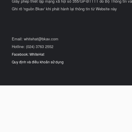
Giấy phép thiết lập mạng xã hội số 355/GP-BTTTT do Bộ Thông tin và
Ghi rõ 'nguồn Bkav' khi phát hành lại thông tin từ Website này
Email:
whitehat@bkav.com
Hotline: (024) 3763 2552
Facebook: WhiteHat
Quy định và điều khoản sử dụng