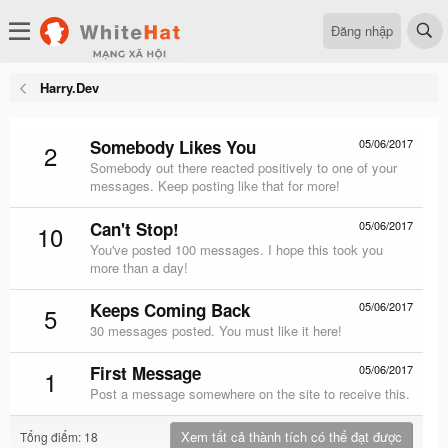
Đăng nhập
Harry.Dev
Somebody Likes You
05/06/2017
2
Somebody out there reacted positively to one of your
messages. Keep posting like that for more!
Can't Stop!
05/06/2017
10
You've posted 100 messages. I hope this took you
more than a day!
Keeps Coming Back
05/06/2017
5
30 messages posted. You must like it here!
First Message
05/06/2017
1
Post a message somewhere on the site to receive this.
Xem tất cả thành tích có thể đạt được
Tổng điểm: 18