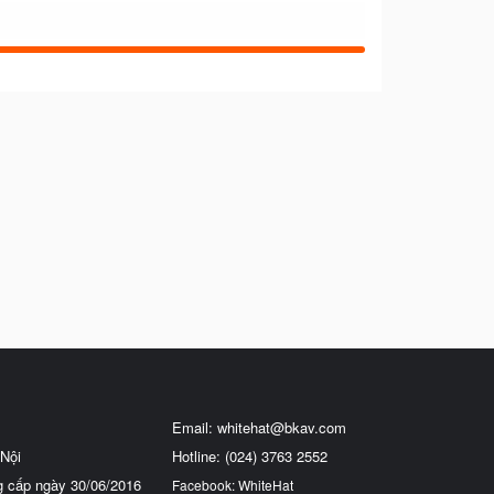
Email:
whitehat@bkav.com
Nội
Hotline: (024) 3763 2552
g cấp ngày 30/06/2016
Facebook: WhiteHat