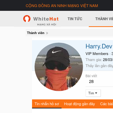
CỘNG ĐỒNG AN NINH MẠNG VIỆT NAM
TIN TỨC
THÀNH VI
Thành viên
Harry.Dev
VIP Members
·
3
Tham gia
28/03
Thấy lần gần đâ
Bài viết
28
Tìm
Tin nhắn hồ sơ
Hoạt động gần đây
Các bài