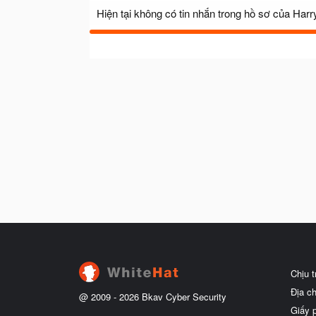
Hiện tại không có tin nhắn trong hồ sơ của Harr
Chịu 
Địa c
@ 2009 -
2026
Bkav Cyber Security
Giấy 