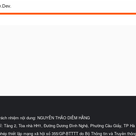
y.Dev.
trách nhiệm nội dung: NGUYỄN THẢO DIỄM HẰNG
hỉ: Tầng 2, Tòa nhà HH1, Đường Dương Đình Nghệ, Phường Cầu Giấy, TP Hà 
phép thiết lập mạng xã hội số 355/GP-BTTTT do Bộ Thông tin và Truyền thôn