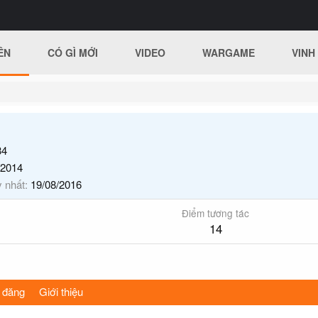
ÊN
CÓ GÌ MỚI
VIDEO
WARGAME
VINH
4
/2014
y nhất
19/08/2016
Điểm tương tác
14
 đăng
Giới thiệu