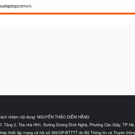
thuelaptopcomvn.
trách nhiệm nội dung: NGUYỄN THẢO DIỄM HẰNG
hỉ: Tầng 2, Tòa nhà HH1, Đường Dương Đình Nghệ, Phường Cầu Giấy, TP Hà 
phép thiết lập mạng xã hội số 355/GP-BTTTT do Bộ Thông tin và Truyền thôn