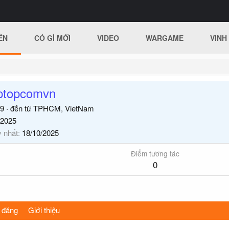
ÊN
CÓ GÌ MỚI
VIDEO
WARGAME
VINH
ptopcomvn
9
·
đến từ
TPHCM, VietNam
/2025
y nhất
18/10/2025
Điểm tương tác
0
 đăng
Giới thiệu