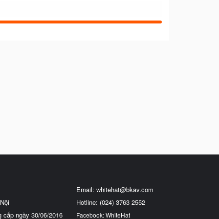
Email:
whitehat@bkav.com
Nội
Hotline: (024) 3763 2552
g cấp ngày 30/06/2016
Facebook: WhiteHat