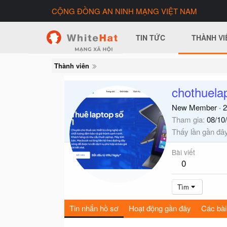
CỘNG ĐỒNG AN NINH MẠNG VIỆT NAM
TIN TỨC
THÀNH VI
Thành viên
chothuela
New Member
·
2
Tham gia
08/10
Thấy lần gần đâ
Bài viết
0
Tìm
Tin nhắn hồ sơ
Hoạt động gần đây
Các bài