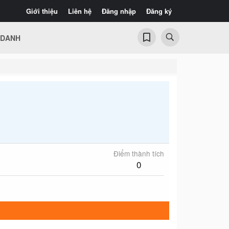
Giới thiệu
Liên hệ
Đăng nhập
Đăng ký
 DANH
Điểm thành tích
0