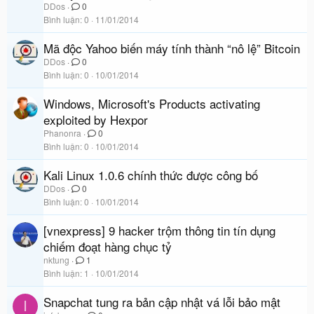
DDos
0
Bình luận
0
11/01/2014
Mã độc Yahoo biến máy tính thành “nô lệ” Bitcoin
DDos
0
Bình luận
0
10/01/2014
Windows, Microsoft's Products activating
exploited by Hexpor
Phanonra
0
Bình luận
0
10/01/2014
Kali Linux 1.0.6 chính thức được công bố
DDos
0
Bình luận
0
10/01/2014
[vnexpress] 9 hacker trộm thông tin tín dụng
chiếm đoạt hàng chục tỷ
nktung
1
Bình luận
1
10/01/2014
Snapchat tung ra bản cập nhật vá lỗi bảo mật
I