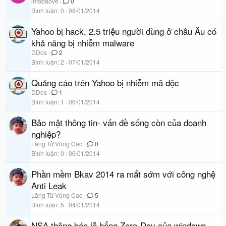
infobaove
0
Bình luận
0
08/01/2014
Yahoo bị hack, 2.5 triệu người dùng ở châu Âu có
khả năng bị nhiễm malware
DDos
2
Bình luận
2
07/01/2014
Quảng cáo trên Yahoo bị nhiễm mã độc
DDos
1
Bình luận
1
06/01/2014
Bảo mật thông tin- vấn đề sống còn của doanh
nghiệp?
Lãng Tử Vùng Cao
0
Bình luận
0
06/01/2014
Phần mềm Bkav 2014 ra mắt sớm với công nghệ
Anti Leak
Lãng Tử Vùng Cao
5
Bình luận
5
04/01/2014
NSA thông báo lỗ hổng Zero-Day của windows