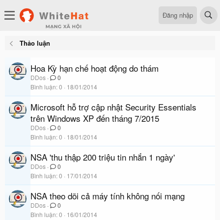
Đăng nhập
Thảo luận
Hoa Kỳ hạn chế hoạt động do thám
DDos
0
Bình luận
0
18/01/2014
Microsoft hỗ trợ cập nhật Security Essentials
trên Windows XP đến tháng 7/2015
DDos
0
Bình luận
0
18/01/2014
NSA 'thu thập 200 triệu tin nhắn 1 ngày'
DDos
0
Bình luận
0
17/01/2014
NSA theo dõi cả máy tính không nối mạng
DDos
0
Bình luận
0
16/01/2014