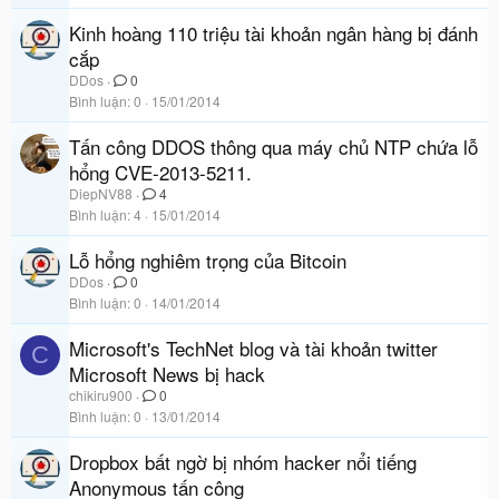
Kinh hoàng 110 triệu tài khoản ngân hàng bị đánh
cắp
DDos
0
Bình luận
0
15/01/2014
Tấn công DDOS thông qua máy chủ NTP chứa lỗ
hổng CVE-2013-5211.
DiepNV88
4
Bình luận
4
15/01/2014
Lỗ hổng nghiêm trọng của Bitcoin
DDos
0
Bình luận
0
14/01/2014
Microsoft's TechNet blog và tài khoản twitter
C
Microsoft News bị hack
chikiru900
0
Bình luận
0
13/01/2014
Dropbox bất ngờ bị nhóm hacker nổi tiếng
Anonymous tấn công