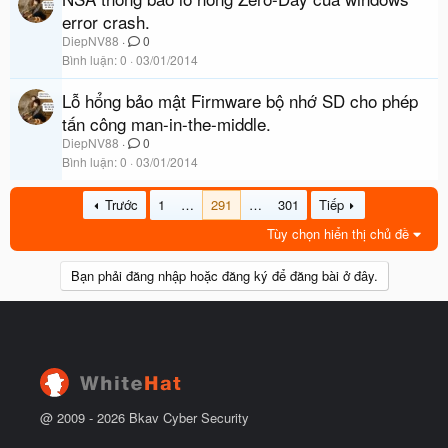
error crash.
DiepNV88
0
Bình luận
0
03/01/2014
Lỗ hổng bảo mật Firmware bộ nhớ SD cho phép
tấn công man-in-the-middle.
DiepNV88
0
Bình luận
0
03/01/2014
Trước
1
…
291
…
301
Tiếp
Tùy chọn hiển thị chủ đề
Bạn phải đăng nhập hoặc đăng ký để đăng bài ở đây.
@ 2009 -
2026
Bkav Cyber Security