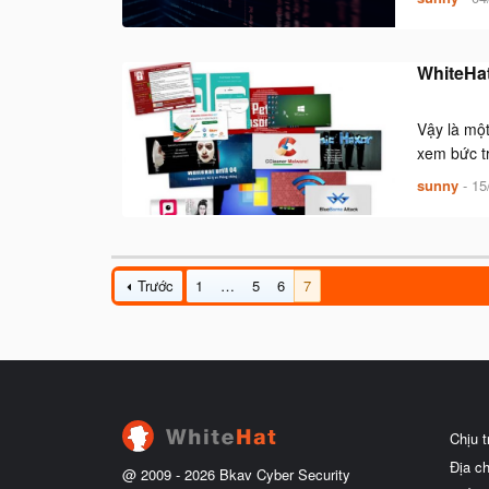
WhiteHat
Vậy là một
xem bức t
sunny
-
15
Trước
1
…
5
6
7
Chịu 
Địa c
@ 2009 -
2026
Bkav Cyber Security