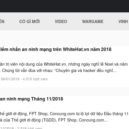
ÊN
CÓ GÌ MỚI
VIDEO
WARGAME
VINH
iểm nhấn an ninh mạng trên WhiteHat.vn năm 2018
ản trị viên nội dung của WhiteHat.vn, những ngày nghỉ lễ Noel và năm
 Chúng tôi vẫn đùa với nhau: “Chuyên gia và hacker đều nghỉ...
-
09/01/2019
- 4.515 lượt xem
 an ninh mạng Tháng 11/2018
Thế giới di động, FPT Shop, Concung.com bị lộ lọt dữ liệu Đầu tháng 11
là của Thế giới di động (TGDD), FPT Shop, Concung.com...
/12/2018
- 2.518 lượt xem