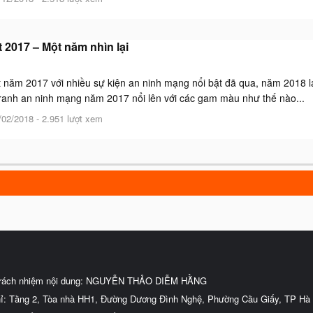
 2017 – Một năm nhìn lại
 năm 2017 với nhiều sự kiện an ninh mạng nổi bật đã qua, năm 2018 lại
ranh an ninh mạng năm 2017 nổi lên với các gam màu như thế nào...
/02/2018
- 2.951 lượt xem
trách nhiệm nội dung: NGUYỄN THẢO DIỄM HẰNG
hỉ: Tầng 2, Tòa nhà HH1, Đường Dương Đình Nghệ, Phường Cầu Giấy, TP Hà 