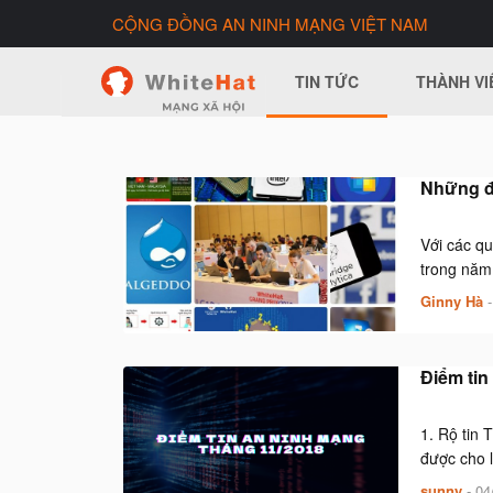
CỘNG ĐỒNG AN NINH MẠNG VIỆT NAM
TIN TỨC
THÀNH VI
Những đ
Với các qu
trong năm.
Ginny Hà
Điểm tin
1. Rộ tin 
được cho 
sunny
-
04