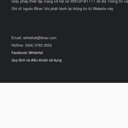
Giấy phép thiết lập mạng xã hội số 355/GP-BTTTT do Bộ Thông tin và
Ghi rõ 'nguồn Bkav' khi phát hành lại thông tin từ Website này
Email:
whitehat@bkav.com
Hotline: (024) 3763 2552
Facebook: WhiteHat
Quy định và điều khoản sử dụng