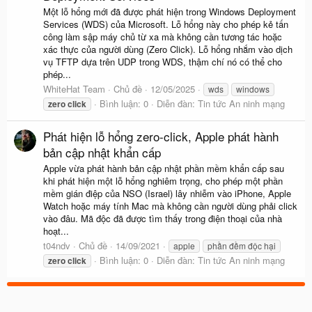
Một lỗ hổng mới đã được phát hiện trong Windows Deployment
Services (WDS) của Microsoft. Lỗ hổng này cho phép kẻ tấn
công làm sập máy chủ từ xa mà không cần tương tác hoặc
xác thực của người dùng (Zero Click). Lỗ hổng nhắm vào dịch
vụ TFTP dựa trên UDP trong WDS, thậm chí nó có thể cho
phép...
WhiteHat Team
Chủ đề
12/05/2025
wds
windows
Bình luận: 0
Diễn đàn:
Tin tức An ninh mạng
zero
click
Phát hiện lỗ hổng zero-click, Apple phát hành
bản cập nhật khẩn cấp
Apple vừa phát hành bản cập nhật phần mềm khẩn cấp sau
khi phát hiện một lỗ hổng nghiêm trọng, cho phép một phần
mềm gián điệp của NSO (Israel) lây nhiễm vào iPhone, Apple
Watch hoặc máy tính Mac mà không cần người dùng phải click
vào đâu. Mã độc đã được tìm thấy trong điện thoại của nhà
hoạt...
t04ndv
Chủ đề
14/09/2021
apple
phần đềm độc hại
Bình luận: 0
Diễn đàn:
Tin tức An ninh mạng
zero
click