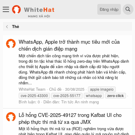
Đăng nhập
Thẻ
WhatsApp, Apple trở thành mục tiêu mới của
chiến dịch gián điệp mạng
Một chiến dịch tấn công mạng tinh vi vừa được phát hiện,
trong đó tin tặc khai thác lỗ hổng zero-day trên WhatsApp dành
cho thiết bị Apple để xâm nhập và đánh cắp dữ liệu người
dùng. WhatsApp đã nhanh chóng phát hành bản vá khẩn cấp,
đồng thời gửi cảnh báo tới những cá nhân có khả năng bị
nhắm...
WhiteHat Team
Chủ đề
30/08/2025
apple imageio
cve-2025-43300
cve-2025-55177
whatsapp
zero
click
Bình luận: 0
Diễn đàn:
Tin tức An ninh mạng
Lỗ hổng CVE-2025-49127 trong Kafbat UI cho
phép thực thi mã từ xa qua JMX
Một lỗ hổng thực thi mã từ xa (RCE) nghiêm trọng vừa được
phát hiện trong Kafbat UI, giao diện quản lý mã nguồn mở dành