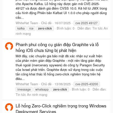
cho Apache Kafka. Lỗ hổng này được gán mã CVE-2025-
49127 và được đánh giá điểm CVSS 10.0. Kẽ hở từ JMX trong
cấu hình động Phiên bản Kafbat UI 1.0.0 cho phép người dùng
cấu...
WhiteHat Team
Chủ đề
16/07/2025
cve 2025 49127
Bình luận: 0
Diễn đàn:
Tin tức An
kafka
rce
zero
click
ninh mạng
Phanh phui công cụ gián điệp Graphite và lỗ
hổng iOS chưa từng bị phát hiện
Mới đây, các chuyên gia bảo mật đã xác nhận sự xuất hiện
của phần mềm gián điệp Graphite - một nền tảng gián điệp
thuê ngoài (mercenary spyware) do công ty Paragon Security
của Israel phát triển. Graphite được sử dụng trong các cuộc
tấn công khai thác lỗ hổng zero-click nghiêm trọng trên hệ
điều...
WhiteHat Team
Chủ đề
13/06/2025
cve-2025-43200
Bình luận: 0
Diễn đàn:
imessage
whatsapp
zero
click
Tin tức An ninh mạng
Lỗ hổng Zero-Click nghiêm trọng trong Windows
Deployment Services