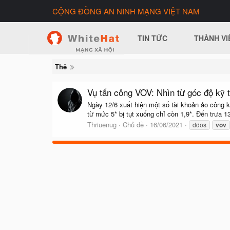
CỘNG ĐỒNG AN NINH MẠNG VIỆT NAM
TIN TỨC
THÀNH VI
Thẻ
Vụ tấn công VOV: Nhìn từ góc độ kỹ 
Ngày 12/6 xuất hiện một số tài khoản ảo công
từ mức 5* bị tụt xuống chỉ còn 1,9*. Đến trưa 1
Thriuenug
Chủ đề
16/06/2021
ddos
vov