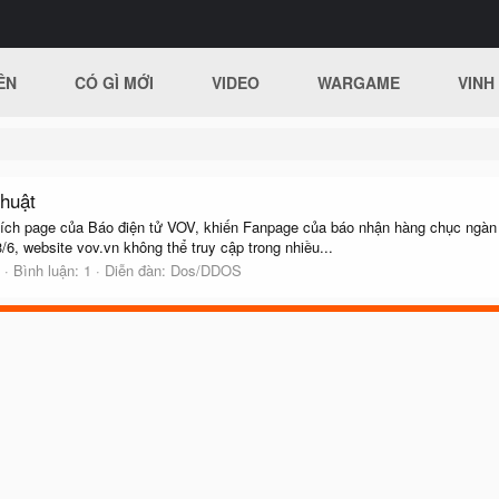
ÊN
CÓ GÌ MỚI
VIDEO
WARGAME
VINH
thuật
 kích page của Báo điện tử VOV, khiến Fanpage của báo nhận hàng chục ngàn bìn
3/6, website vov.vn không thể truy cập trong nhiều...
Bình luận: 1
Diễn đàn:
Dos/DDOS