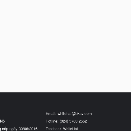
Email:
whitehat@bkav.com
Nội
Hotline: (024) 3763 2552
g cấp ngày 30/06/2016
Facebook: WhiteHat