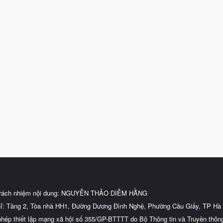
trách nhiệm nội dung: NGUYỄN THẢO DIỄM HẰNG
hỉ: Tầng 2, Tòa nhà HH1, Đường Dương Đình Nghệ, Phường Cầu Giấy, TP Hà 
phép thiết lập mạng xã hội số 355/GP-BTTTT do Bộ Thông tin và Truyền thôn