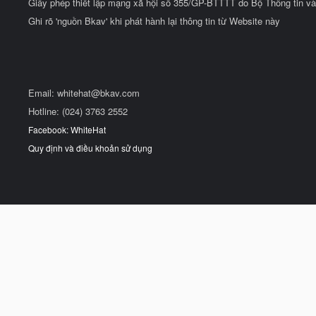
Giấy phép thiết lập mạng xã hội số 355/GP-BTTTT do Bộ Thông tin và
Ghi rõ 'nguồn Bkav' khi phát hành lại thông tin từ Website này
Email:
whitehat@bkav.com
Hotline: (024) 3763 2552
Facebook: WhiteHat
Quy định và điều khoản sử dụng