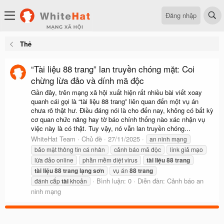
Đăng nhập
Thẻ
“Tài liệu 88 trang” lan truyền chóng mặt: Coi
chừng lừa đảo và dính mã độc
Gần đây, trên mạng xã hội xuất hiện rất nhiều bài viết xoay
quanh cái gọi là “tài liệu 88 trang” liên quan đến một vụ án
chưa rõ thật hư. Điều đáng nói là cho đến nay, không có bất kỳ
cơ quan chức năng hay tờ báo chính thống nào xác nhận vụ
việc này là có thật. Tuy vậy, nó vẫn lan truyền chóng...
WhiteHat Team
Chủ đề
27/11/2025
an ninh mạng
bảo mật thông tin cá nhân
cảnh báo mã độc
link giả mạo
lừa đảo online
phần mềm diệt virus
tài
liệu
88
trang
tài
liệu
88
trang
lạng
sơn
vụ án
88
trang
Bình luận: 0
Diễn đàn:
Cảnh báo an
đánh cắp
tài
khoản
ninh mạng