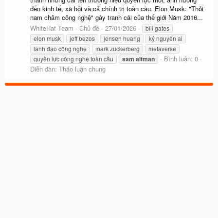
đến kinh tế, xã hội và cả chính trị toàn cầu. Elon Musk: "Thỏi
nam châm công nghệ" gây tranh cãi của thế giới Năm 2016...
WhiteHat Team
Chủ đề
27/01/2026
bill gates
elon musk
jeff bezos
jensen huang
kỷ nguyên ai
lãnh đạo công nghệ
mark zuckerberg
metaverse
Bình luận: 0
quyền lực công nghệ toàn cầu
sam
altman
Diễn đàn:
Thảo luận chung