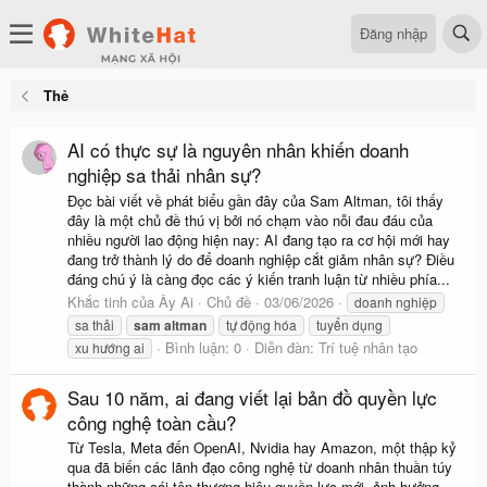
Đăng nhập
Thẻ
AI có thực sự là nguyên nhân khiến doanh
nghiệp sa thải nhân sự?
Đọc bài viết về phát biểu gần đây của Sam Altman, tôi thấy
đây là một chủ đề thú vị bởi nó chạm vào nỗi đau đáu của
nhiều người lao động hiện nay: AI đang tạo ra cơ hội mới hay
đang trở thành lý do để doanh nghiệp cắt giảm nhân sự? Điều
đáng chú ý là càng đọc các ý kiến tranh luận từ nhiều phía...
Khắc tinh của Ây Ai
Chủ đề
03/06/2026
doanh nghiệp
sa thải
sam
altman
tự động hóa
tuyển dụng
Bình luận: 0
Diễn đàn:
Trí tuệ nhân tạo
xu hướng ai
Sau 10 năm, ai đang viết lại bản đồ quyền lực
công nghệ toàn cầu?
Từ Tesla, Meta đến OpenAI, Nvidia hay Amazon, một thập kỷ
qua đã biến các lãnh đạo công nghệ từ doanh nhân thuần túy
thành những cái tên thương hiệu quyền lực mới, ảnh hưởng