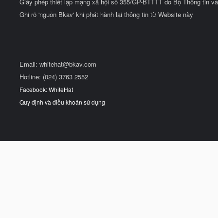
Giấy phép thiết lập mạng xã hội số 355/GP-BTTTT do Bộ Thông tin và
Ghi rõ 'nguồn Bkav' khi phát hành lại thông tin từ Website này
Email:
whitehat@bkav.com
Hotline: (024) 3763 2552
Facebook: WhiteHat
Quy định và điều khoản sử dụng