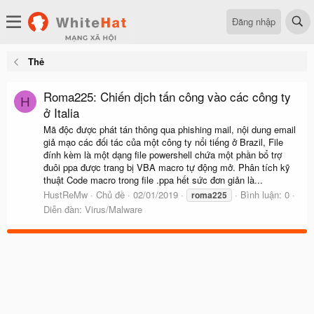
Đăng nhập
Thẻ
Roma225: Chiến dịch tấn công vào các công ty
H
ở Italia
Mã độc được phát tán thông qua phishing mail, nội dung email
giả mạo các đối tác của một công ty nổi tiếng ở Brazil, File
đính kèm là một dạng file powershell chứa một phần bổ trợ
đuôi ppa được trang bị VBA macro tự động mở. Phân tích kỹ
thuật Code macro trong file .ppa hết sức đơn giản là...
HustReMw
Chủ đề
02/01/2019
Bình luận: 0
roma225
Diễn đàn:
Virus/Malware