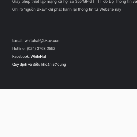
Giấy phép thiết lập mạng xã hội số 355/GP-BTTTT do Bộ Thông tin và
Ghi rõ 'nguồn Bkav' khi phát hành lại thông tin từ Website này
Email:
whitehat@bkav.com
Hotline: (024) 3763 2552
Facebook: WhiteHat
Quy định và điều khoản sử dụng