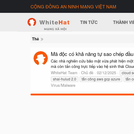
CỘNG ĐỒNG AN NINH MẠNG VIỆT NAM
TIN TỨC
THÀNH VI
Thẻ
Mã độc có khả năng tự sao chép đầu
Các nhà nghiên cứu bảo mật vừa phát hiện một 
mà còn tấn công trực tiếp vào hệ sinh thái Clou
WhiteHat Team
Chủ đề
02/12/2025
cloud s
shai-hulud 2.0
tấn công aws gcp azure
tấn 
Virus/Malware