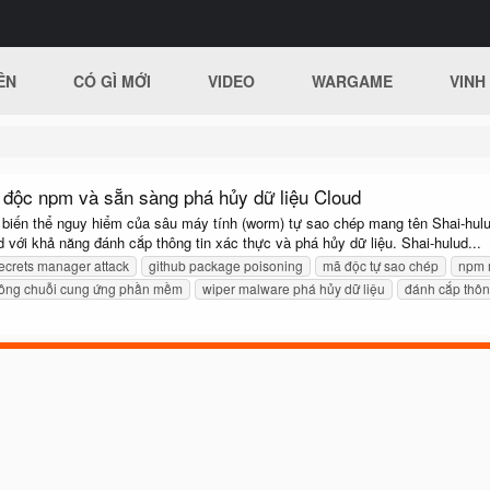
ÊN
CÓ GÌ MỚI
VIDEO
WARGAME
VINH
 độc npm và sẵn sàng phá hủy dữ liệu Cloud
biến thể nguy hiểm của sâu máy tính (worm) tự sao chép mang tên Shai-hulu
d với khả năng đánh cắp thông tin xác thực và phá hủy dữ liệu. Shai-hulud...
ecrets manager attack
github package poisoning
mã độc tự sao chép
npm 
công chuỗi cung ứng phần mềm
wiper malware phá hủy dữ liệu
đánh cắp thông