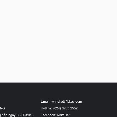
Email:
whitehat@bkav.com
Nội
Hotline: (024) 3763 2552
g cấp ngày 30/06/2016
Facebook: WhiteHat