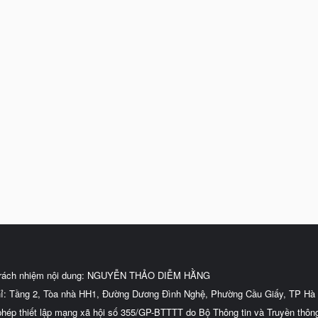
trách nhiệm nội dung: NGUYỄN THẢO DIỄM HẰNG
hỉ: Tầng 2, Tòa nhà HH1, Đường Dương Đình Nghệ, Phường Cầu Giấy, TP Hà 
phép thiết lập mạng xã hội số 355/GP-BTTTT do Bộ Thông tin và Truyền thôn