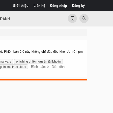
Giới thiệu
Liên hệ
Đăng nhập
Đăng ký
 DANH
d. Phiên bản 2.0 này không chỉ đầu độc kho lưu trữ npm
malware
phishing
chiếm
quyền
tài
khoản
Bình luận: 0
Diễn đàn:
 tin xác thực cloud