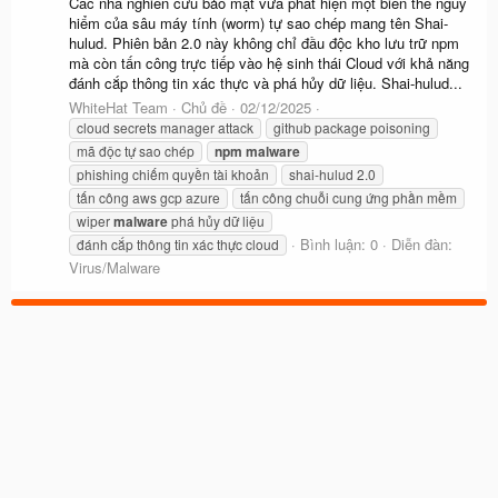
Các nhà nghiên cứu bảo mật vừa phát hiện một biến thể nguy
hiểm của sâu máy tính (worm) tự sao chép mang tên Shai-
hulud. Phiên bản 2.0 này không chỉ đầu độc kho lưu trữ npm
mà còn tấn công trực tiếp vào hệ sinh thái Cloud với khả năng
đánh cắp thông tin xác thực và phá hủy dữ liệu. Shai-hulud...
WhiteHat Team
Chủ đề
02/12/2025
cloud secrets manager attack
github package poisoning
mã độc tự sao chép
npm
malware
phishing chiếm quyền tài khoản
shai-hulud 2.0
tấn công aws gcp azure
tấn công chuỗi cung ứng phần mềm
wiper
malware
phá hủy dữ liệu
Bình luận: 0
Diễn đàn:
đánh cắp thông tin xác thực cloud
Virus/Malware