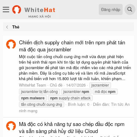
Đăng nhập
Thẻ
Chiến dịch supply chain mới trên npm phát tán
mã độc qua jscrambler
Một cuộc tấn công chuỗi cung ứng mới vừa được phát hiện
trên hệ sinh thái npm khi tin tặc lợi dụng quyền phát hành của
gói jscrambler để phát tán mã độc nhắm vào các nhà phát triển
phần mềm. Đây là công cụ bảo vệ và làm rối mã JavaScript
khá phổ biến với hơn 15.800 lượt tải mỗi tuần, khiến phạm...
WhiteHat Team
Chủ đề
14/07/2026
jscrambler
jscrambler bị tấn công
jscrambler
npm
mã độc
npm
npm
malware
npm
supply chain attack
Bình luận: 0
Diễn đàn:
Tin tức An
tấn công chuỗi cung ứng
ninh mạng
Mã độc có khả năng tự sao chép đầu độc npm
và sẵn sàng phá hủy dữ liệu Cloud