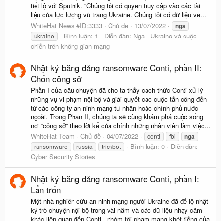
tiết lộ với Sputnik. “Chúng tôi có quyền truy cập vào các tài
liệu của lực lượng vũ trang Ukraine. Chúng tôi có dữ liệu về...
WhiteHat News #ID:3333
Chủ đề
13/07/2022
nga
Bình luận: 1
Diễn đàn:
Nga - Ukraine và cuộc
ukraine
chiến trên không gian mạng
Nhật ký băng đảng ransomware Conti, phần II:
Chốn công sở
Phần I của câu chuyện đã cho ta thấy cách thức Conti xử lý
những vụ vi phạm nội bộ và giải quyết các cuộc tấn công đến
từ các công ty an ninh mạng tư nhân hoặc chính phủ nước
ngoài. Trong Phần II, chúng ta sẽ cùng khám phá cuộc sống
nơi “công sở” theo lời kể của chính những nhân viên làm việc...
WhiteHat Team
Chủ đề
04/07/2022
conti
fbi
nga
Bình luận: 0
Diễn đàn:
ransomware
russia
trickbot
Cyber Security Stories
Nhật ký băng đảng ransomware Conti, phần I:
Lẩn trốn
Một nhà nghiên cứu an ninh mạng người Ukraine đã để lộ nhật
ký trò chuyện nội bộ trong vài năm và các dữ liệu nhạy cảm
khác liên quan đến Conti - nhóm tội phạm mạng khét tiếng của