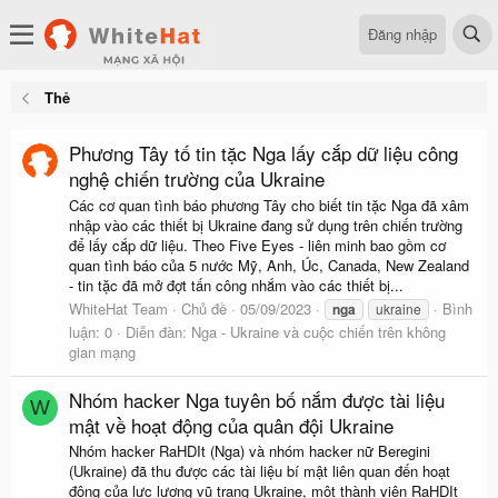
Đăng nhập
Thẻ
Phương Tây tố tin tặc Nga lấy cắp dữ liệu công
nghệ chiến trường của Ukraine
Các cơ quan tình báo phương Tây cho biết tin tặc Nga đã xâm
nhập vào các thiết bị Ukraine đang sử dụng trên chiến trường
để lấy cắp dữ liệu. Theo Five Eyes - liên minh bao gồm cơ
quan tình báo của 5 nước Mỹ, Anh, Úc, Canada, New Zealand
- tin tặc đã mở đợt tấn công nhắm vào các thiết bị...
WhiteHat Team
Chủ đề
05/09/2023
Bình
nga
ukraine
luận: 0
Diễn đàn:
Nga - Ukraine và cuộc chiến trên không
gian mạng
Nhóm hacker Nga tuyên bố nắm được tài liệu
W
mật về hoạt động của quân đội Ukraine
Nhóm hacker RaHDIt (Nga) và nhóm hacker nữ Beregini
(Ukraine) đã thu được các tài liệu bí mật liên quan đến hoạt
động của lực lượng vũ trang Ukraine, một thành viên RaHDIt