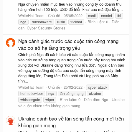
Nga chuyên nhắm mục tiêu vào những công ty có doanh thu
hàng năm hơn 100 triệu USD để triển khai các mã độc tống...
WhiteHat Team
Chủ đề
05/05/2022
conti
emotet
fbi
Bình luận: 0
Diễn
nga
ransomware
rusia
trickbot
đàn:
Cyber Security Stories
Nga cảnh giác trước các cuộc tấn công mạng
vào cơ sở hạ tầng trọng yếu
Chính phủ Nga đã cảnh báo về các cuộc tấn công mạng nhằm
vào các cơ sở hạ tầng quan trọng của nước này trong bối cảnh
xung đột với Ukraine đang “nóng như lửa đốt”. Ngoài cảnh báo
về nguy cơ cường độ của các cuộc tấn công mạng máy tính
đang tăng lên, Trung tâm Điều phối và Ứng phó sự cố Máy
tính...
WhiteHat Team
Chủ đề
25/02/2022
cyber attack
hermeticwiper
nga
tấn công mạng
ukraine
Bình luận: 0
Diễn đàn:
Nga - Ukraine
whispergate
wiper
và cuộc chiến trên không gian mạng
Ukraine cảnh báo về làn sóng tấn công mới trên
không gian mạng