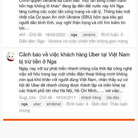
Chính quyền Ukraine đã cảnh báo "một làn sóng chiến tranh
hỗn hợp khổng lồ khác" đang ập đến đất nước này khi Nga
tăng cường các cuộc tấn công mạng và vật lý. Thông báo mới
nhất của Cơ quan An ninh Ukraine (SBU) hôm qua kêu gọi
người dân bình tĩnh, suy nghĩ thận trọng và chỉ tìm kiếm tin
tức...
whf
Chủ đề
16/02/2022
Bình luận: 0
nga
ukraine
Diễn đàn:
Nga - Ukraine và cuộc chiến trên không gian mạng
Cảnh báo về việc khách hàng Uber tại Việt Nam
bị trừ tiền ở Nga
Ngày nay với sự phát triển nhanh chóng của thời đại công nghệ
việc sở hữu trong tay một chiếc điện thoại thông minh không
còn quá khó khăn với người dùng Việt Nam, nhận thấy sự cơ
hội đó Uber đã nhanh chóng được thành lập và triển khai tại
các thành phố lớn như Hà Nội, Hồ Chí Minh,..... nơi việc...
Sugi_b3o
Chủ đề
19/04/2017
khách hàng
lừa đảo
Bình luận: 6
Diễn đàn:
Thảo luận
nga
uber
whitehat
chung