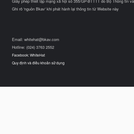
Giấy phép thiết lập mạng xã hội số 355/GP-BTTTT do Bộ Thông tin và
Ghi rõ 'nguồn Bkav' khi phát hành lại thông tin từ Website này
Email:
whitehat@bkav.com
Hotline: (024) 3763 2552
Facebook: WhiteHat
Quy định và điều khoản sử dụng