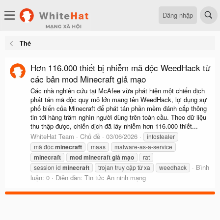
Đăng nhập
Thẻ
Hơn 116.000 thiết bị nhiễm mã độc WeedHack từ
các bản mod Minecraft giả mạo
Các nhà nghiên cứu tại McAfee vừa phát hiện một chiến dịch
phát tán mã độc quy mô lớn mang tên WeedHack, lợi dụng sự
phổ biến của Minecraft để phát tán phần mềm đánh cắp thông
tin tới hàng trăm nghìn người dùng trên toàn cầu. Theo dữ liệu
thu thập được, chiến dịch đã lây nhiễm hơn 116.000 thiết...
WhiteHat Team
Chủ đề
03/06/2026
infostealer
mã độc
minecraft
maas
malware-as-a-service
minecraft
mod
minecraft
giả
mạo
rat
Bình
session id
minecraft
trojan truy cập từ xa
weedhack
luận: 0
Diễn đàn:
Tin tức An ninh mạng