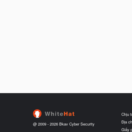
Chịu 
Địa c
@ 2009 -
2026
Bkav Cyber Security
Giấy 