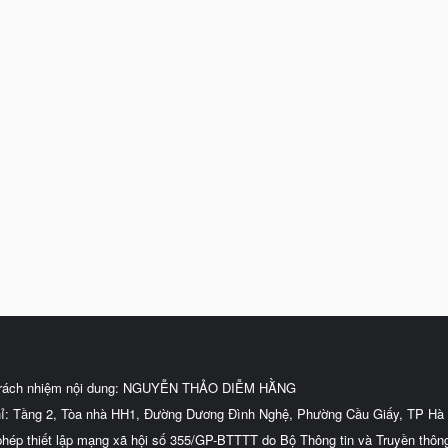
trách nhiệm nội dung: NGUYỄN THẢO DIỄM HẰNG
hỉ: Tầng 2, Tòa nhà HH1, Đường Dương Đình Nghệ, Phường Cầu Giấy, TP Hà 
phép thiết lập mạng xã hội số 355/GP-BTTTT do Bộ Thông tin và Truyền thôn