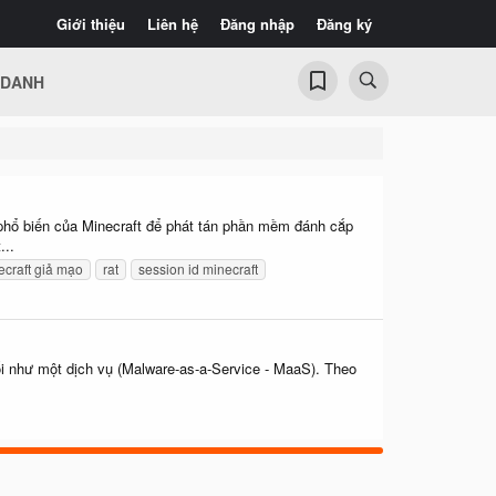
Giới thiệu
Liên hệ
Đăng nhập
Đăng ký
 DANH
phổ biến của Minecraft để phát tán phần mềm đánh cắp
...
craft giả mạo
rat
session id minecraft
ối như một dịch vụ (Malware-as-a-Service - MaaS). Theo