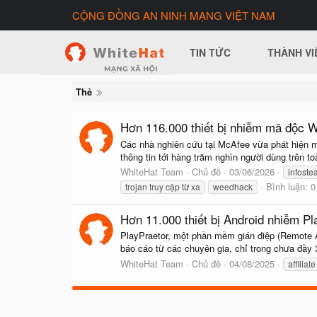
CỘNG ĐỒNG AN NINH MẠNG VIỆT NAM
TIN TỨC
THÀNH VI
Thẻ
Hơn 116.000 thiết bị nhiễm mã độc 
Các nhà nghiên cứu tại McAfee vừa phát hiện 
thông tin tới hàng trăm nghìn người dùng trên to
WhiteHat Team
Chủ đề
03/06/2026
infoste
Bình luận: 0
trojan truy cập từ xa
weedhack
Hơn 11.000 thiết bị Android nhiễm P
PlayPraetor, một phần mềm gián điệp (Remote A
báo cáo từ các chuyên gia, chỉ trong chưa đầy 3
WhiteHat Team
Chủ đề
04/08/2025
affiliate