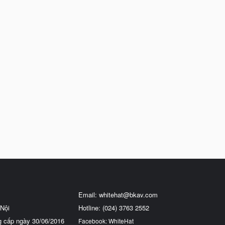
Email:
whitehat@bkav.com
Nội
Hotline: (024) 3763 2552
g cấp ngày 30/06/2016
Facebook: WhiteHat