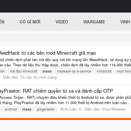
ÊN
CÓ GÌ MỚI
VIDEO
WARGAME
VINH
WeedHack từ các bản mod Minecraft giả mạo
một chiến dịch phát tán mã độc quy mô lớn mang tên WeedHack, lợi dụng sự 
àn cầu. Theo dữ liệu thu thập được, chiến dịch đã lây nhiễm hơn 116.000 thiết
aler
mã độc minecraft
maas
malware-as-a-service
minecraft
mod mine
Diễn đàn:
Tin tức An ninh mạng
layPraetor: RAT chiếm quyền từ xa và đánh cắp OTP
ccess Trojan - RAT) chuyên điều khiển thiết bị Android từ xa, được phân ph
 tháng, PlayPraetor đã lây nhiễm hơn 11.000 thiết bị Android trên toàn cầu...
Bình luận: 0
Diễn đàn:
Virus/Malware
android
maas
playpraetor