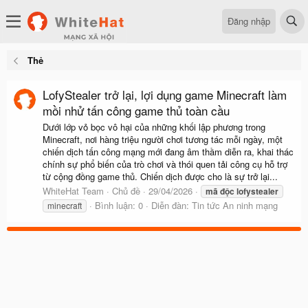
Đăng nhập
Thẻ
LofyStealer trở lại, lợi dụng game Minecraft làm
mồi nhử tấn công game thủ toàn cầu
Dưới lớp vỏ bọc vô hại của những khối lập phương trong
Minecraft, nơi hàng triệu người chơi tương tác mỗi ngày, một
chiến dịch tấn công mạng mới đang âm thầm diễn ra, khai thác
chính sự phổ biến của trò chơi và thói quen tải công cụ hỗ trợ
từ cộng đồng game thủ. Chiến dịch được cho là sự trở lại...
WhiteHat Team
Chủ đề
29/04/2026
mã
độc
lofystealer
Bình luận: 0
Diễn đàn:
Tin tức An ninh mạng
minecraft