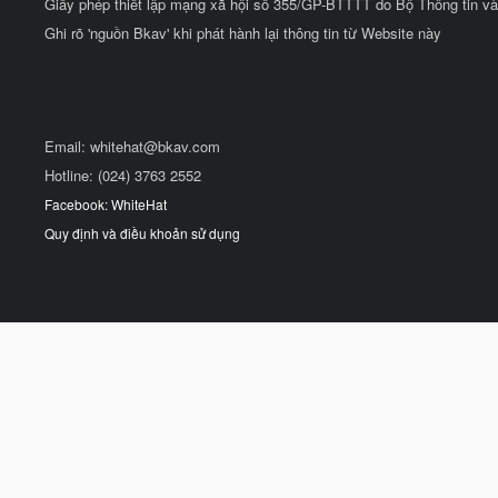
Giấy phép thiết lập mạng xã hội số 355/GP-BTTTT do Bộ Thông tin và
Ghi rõ 'nguồn Bkav' khi phát hành lại thông tin từ Website này
Email:
whitehat@bkav.com
Hotline: (024) 3763 2552
Facebook: WhiteHat
Quy định và điều khoản sử dụng