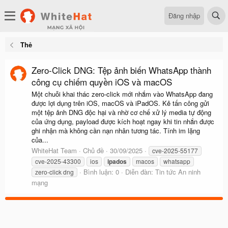
Đăng nhập
Thẻ
Zero‑Click DNG: Tệp ảnh biến WhatsApp thành
công cụ chiếm quyền iOS và macOS
Một chuỗi khai thác zero-click mới nhắm vào WhatsApp đang
được lợi dụng trên iOS, macOS và iPadOS. Kẻ tấn công gửi
một tệp ảnh DNG độc hại và nhờ cơ chế xử lý media tự động
của ứng dụng, payload được kích hoạt ngay khi tin nhắn được
ghi nhận mà không cần nạn nhân tương tác. Tính im lặng
của...
WhiteHat Team
Chủ đề
30/09/2025
cve-2025-55177
cve‑2025‑43300
ios
ipados
macos
whatsapp
Bình luận: 0
Diễn đàn:
Tin tức An ninh
zero‑click dng
mạng