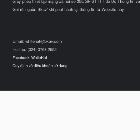
Giấy phép thiết lập mạng xã hội số 355/GP-BTTTT do Bộ Thông tin và
Ghi rõ 'nguồn Bkav' khi phát hành lại thông tin từ Website này
Email:
whitehat@bkav.com
Hotline: (024) 3763 2552
Facebook: WhiteHat
Quy định và điều khoản sử dụng