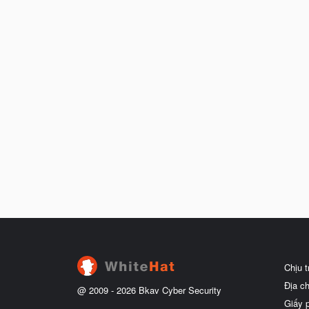
Chịu 
Địa c
@ 2009 -
2026
Bkav Cyber Security
Giấy 