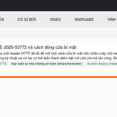
ÊN
CÓ GÌ MỚI
VIDEO
WARGAME
VINH
VE-2025-53772 và cách đóng cửa bí mật
 qua một header HTTP đã đủ để mở một cánh cửa bí mật trên nhiều máy chủ 
hừng kỹ thuật và vô hại có thể biến thành điểm bật mở cửa cho kẻ tấn công. Bài
3772
hủy
tuần
tự
hóa
không
an
toàn
(
binaryformatter
)
iis web deploy (msde