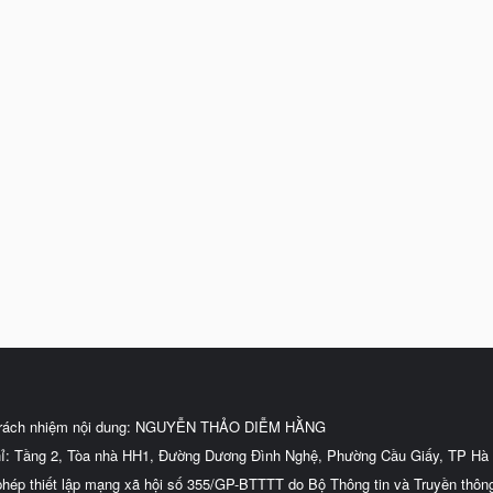
trách nhiệm nội dung: NGUYỄN THẢO DIỄM HẰNG
hỉ: Tầng 2, Tòa nhà HH1, Đường Dương Đình Nghệ, Phường Cầu Giấy, TP Hà 
phép thiết lập mạng xã hội số 355/GP-BTTTT do Bộ Thông tin và Truyền thôn