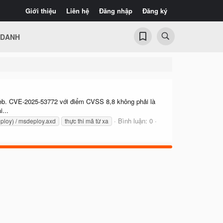
Giới thiệu
Liên hệ
Đăng nhập
Đăng ký
 DANH
web. CVE-2025-53772 với điểm CVSS 8,8 không phải là
...
Bình luận: 0
ploy) / msdeploy.axd
thực thi mã từ xa