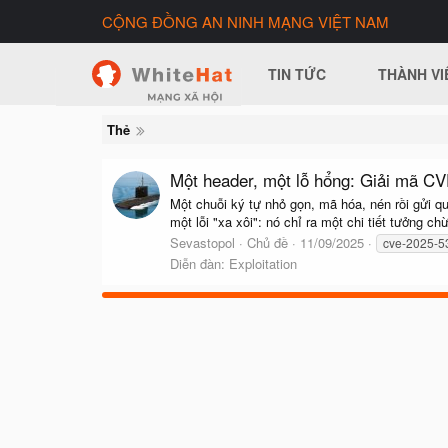
CỘNG ĐỒNG AN NINH MẠNG VIỆT NAM
TIN TỨC
THÀNH VI
Thẻ
Một header, một lỗ hổng: Giải mã C
Một chuỗi ký tự nhỏ gọn, mã hóa, nén rồi gửi
một lỗi "xa xôi": nó chỉ ra một chi tiết tưởng c
Sevastopol
Chủ đề
11/09/2025
cve-2025-5
Diễn đàn:
Exploitation