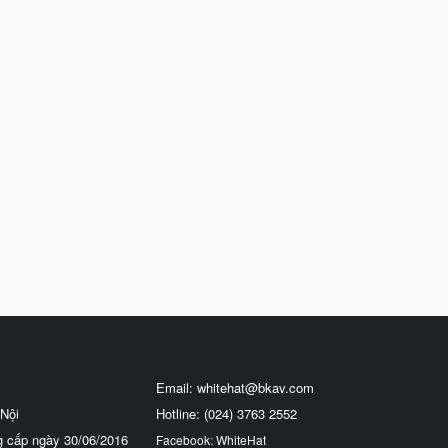
Email:
whitehat@bkav.com
Nội
Hotline: (024) 3763 2552
g cấp ngày 30/06/2016
Facebook: WhiteHat