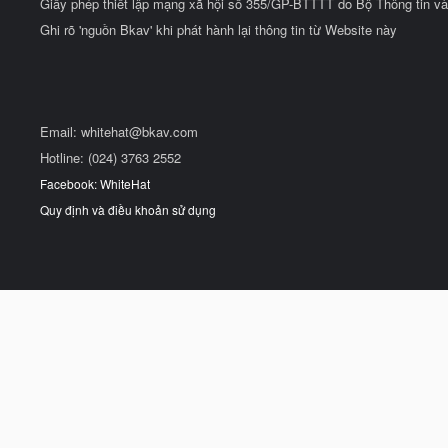
Giấy phép thiết lập mạng xã hội số 355/GP-BTTTT do Bộ Thông tin và
Ghi rõ 'nguồn Bkav' khi phát hành lại thông tin từ Website này
Email:
whitehat@bkav.com
Hotline: (024) 3763 2552
Facebook: WhiteHat
Quy định và điều khoản sử dụng