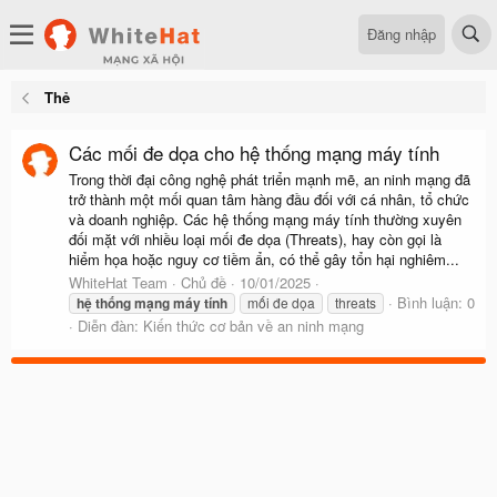
Đăng nhập
Thẻ
Các mối đe dọa cho hệ thống mạng máy tính
Trong thời đại công nghệ phát triển mạnh mẽ, an ninh mạng đã
trở thành một mối quan tâm hàng đầu đối với cá nhân, tổ chức
và doanh nghiệp. Các hệ thống mạng máy tính thường xuyên
đối mặt với nhiều loại mối đe dọa (Threats), hay còn gọi là
hiểm họa hoặc nguy cơ tiềm ẩn, có thể gây tổn hại nghiêm...
WhiteHat Team
Chủ đề
10/01/2025
Bình luận: 0
hệ
thống
mạng
máy
tính
mối đe dọa
threats
Diễn đàn:
Kiến thức cơ bản về an ninh mạng