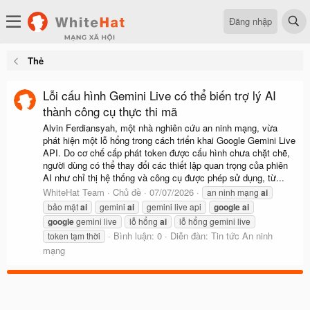
Đăng nhập
Thẻ
Lỗi cấu hình Gemini Live có thể biến trợ lý AI
thành công cụ thực thi mã
Alvin Ferdiansyah, một nhà nghiên cứu an ninh mạng, vừa
phát hiện một lỗ hổng trong cách triển khai Google Gemini Live
API. Do cơ chế cấp phát token được cấu hình chưa chặt chẽ,
người dùng có thể thay đổi các thiết lập quan trọng của phiên
AI như chỉ thị hệ thống và công cụ được phép sử dụng, từ...
WhiteHat Team
Chủ đề
07/07/2026
an ninh mạng
ai
bảo mật
ai
gemini
ai
gemini live api
google
ai
google
gemini live
lỗ hổng
ai
lỗ hổng gemini live
Bình luận: 0
Diễn đàn:
Tin tức An ninh
token tạm thời
mạng