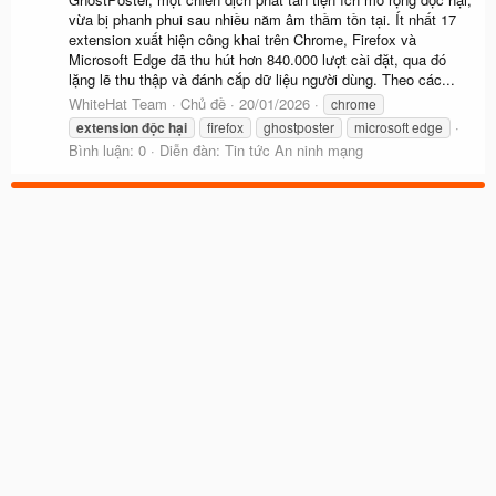
vừa bị phanh phui sau nhiều năm âm thầm tồn tại. Ít nhất 17
extension xuất hiện công khai trên Chrome, Firefox và
Microsoft Edge đã thu hút hơn 840.000 lượt cài đặt, qua đó
lặng lẽ thu thập và đánh cắp dữ liệu người dùng. Theo các...
WhiteHat Team
Chủ đề
20/01/2026
chrome
extension
độc
hại
firefox
ghostposter
microsoft edge
Bình luận: 0
Diễn đàn:
Tin tức An ninh mạng