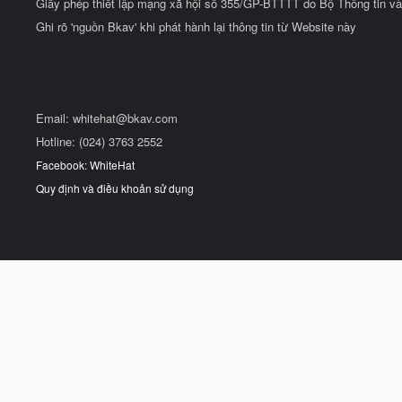
Giấy phép thiết lập mạng xã hội số 355/GP-BTTTT do Bộ Thông tin và
Ghi rõ 'nguồn Bkav' khi phát hành lại thông tin từ Website này
Email:
whitehat@bkav.com
Hotline: (024) 3763 2552
Facebook: WhiteHat
Quy định và điều khoản sử dụng