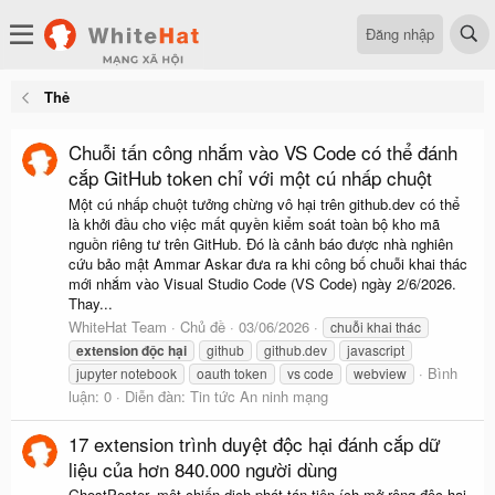
Đăng nhập
Thẻ
Chuỗi tấn công nhắm vào VS Code có thể đánh
cắp GitHub token chỉ với một cú nhấp chuột
Một cú nhấp chuột tưởng chừng vô hại trên github.dev có thể
là khởi đầu cho việc mất quyền kiểm soát toàn bộ kho mã
nguồn riêng tư trên GitHub. Đó là cảnh báo được nhà nghiên
cứu bảo mật Ammar Askar đưa ra khi công bố chuỗi khai thác
mới nhắm vào Visual Studio Code (VS Code) ngày 2/6/2026.
Thay...
WhiteHat Team
Chủ đề
03/06/2026
chuỗi khai thác
extension
độc
hại
github
github.dev
javascript
Bình
jupyter notebook
oauth token
vs code
webview
luận: 0
Diễn đàn:
Tin tức An ninh mạng
17 extension trình duyệt độc hại đánh cắp dữ
liệu của hơn 840.000 người dùng
GhostPoster, một chiến dịch phát tán tiện ích mở rộng độc hại,