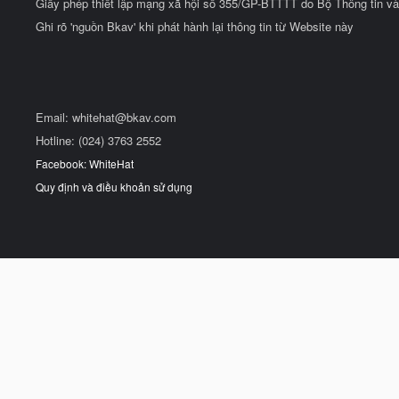
Giấy phép thiết lập mạng xã hội số 355/GP-BTTTT do Bộ Thông tin và
Ghi rõ 'nguồn Bkav' khi phát hành lại thông tin từ Website này
Email:
whitehat@bkav.com
Hotline: (024) 3763 2552
Facebook: WhiteHat
Quy định và điều khoản sử dụng