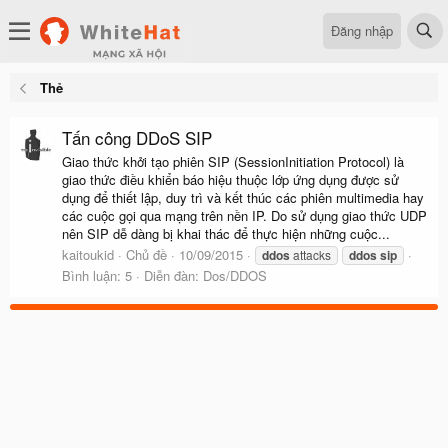
Đăng nhập
Thẻ
Tấn công DDoS SIP
Giao thức khởi tạo phiên SIP (SessionInitiation Protocol) là
giao thức điều khiển báo hiệu thuộc lớp ứng dụng được sử
dụng để thiết lập, duy trì và kết thúc các phiên multimedia hay
các cuộc gọi qua mạng trên nền IP. Do sử dụng giao thức UDP
nên SIP dễ dàng bị khai thác để thực hiện những cuộc...
kaitoukid
Chủ đề
10/09/2015
ddos
attacks
ddos
sip
Bình luận: 5
Diễn đàn:
Dos/DDOS