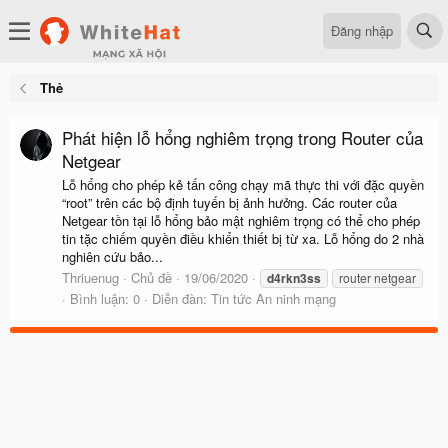
Đăng nhập
Thẻ
Phát hiện lỗ hổng nghiêm trọng trong Router của
Netgear
Lỗ hổng cho phép kẻ tấn công chạy mã thực thi với đặc quyền
“root” trên các bộ định tuyến bị ảnh hưởng. Các router của
Netgear tồn tại lỗ hổng bảo mật nghiêm trọng có thể cho phép
tin tặc chiếm quyền điều khiển thiết bị từ xa. Lỗ hổng do 2 nhà
nghiên cứu bảo...
Thriuenug
Chủ đề
19/06/2020
d4rkn3ss
router netgear
Bình luận: 0
Diễn đàn:
Tin tức An ninh mạng