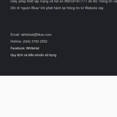
Giấy phép thiết lập mạng xã hội số 355/GP-BTTTT do Bộ Thông tin và
Ghi rõ 'nguồn Bkav' khi phát hành lại thông tin từ Website này
Email:
whitehat@bkav.com
Hotline: (024) 3763 2552
Facebook: WhiteHat
Quy định và điều khoản sử dụng