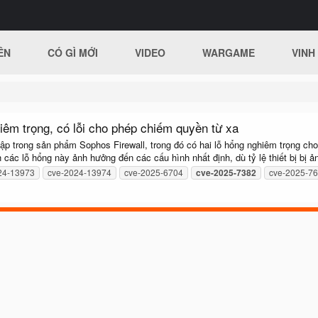
ÊN
CÓ GÌ MỚI
VIDEO
WARGAME
VINH
iêm trọng, có lỗi cho phép chiếm quyền từ xa
p trong sản phẩm Sophos Firewall, trong đó có hai lỗ hổng nghiêm trọng ch
ác lỗ hổng này ảnh hưởng đến các cấu hình nhất định, dù tỷ lệ thiết bị bị ản
24-13973
cve-2024-13974
cve-2025-6704
cve-2025-7382
cve-2025-7