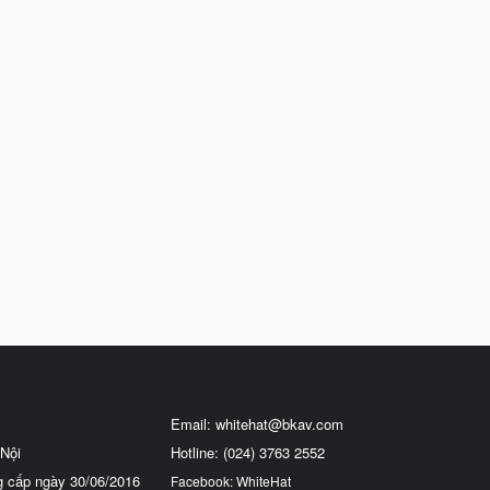
Email:
whitehat@bkav.com
Nội
Hotline: (024) 3763 2552
g cấp ngày 30/06/2016
Facebook: WhiteHat