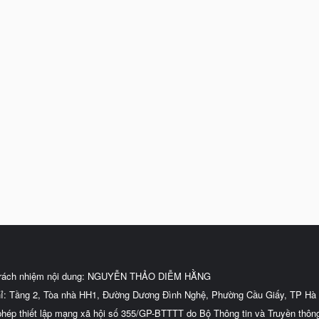
trách nhiệm nội dung: NGUYỄN THẢO DIỄM HẰNG
hỉ: Tầng 2, Tòa nhà HH1, Đường Dương Đình Nghệ, Phường Cầu Giấy, TP Hà 
phép thiết lập mạng xã hội số 355/GP-BTTTT do Bộ Thông tin và Truyền thôn