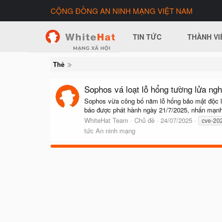
CỘNG ĐỒNG AN NINH MẠNG VIỆT NAM
TIN TỨC
THÀNH VI
Thẻ
Sophos vá loạt lỗ hổng tường lửa ngh
Sophos vừa công bố năm lỗ hổng bảo mật độc lậ
báo được phát hành ngày 21/7/2025, nhấn mạnh c
WhiteHat Team
Chủ đề
24/07/2025
cve-20
tức An ninh mạng