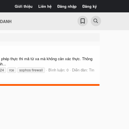
Giới thiệu
Liên hệ
Đăng nhập
Đăng ký
 DANH
o phép thực thi mã từ xa mà không cần xác thực. Thông
h...
Bình luận: 0
Diễn đàn:
Tin
624
rce
sophos firewall