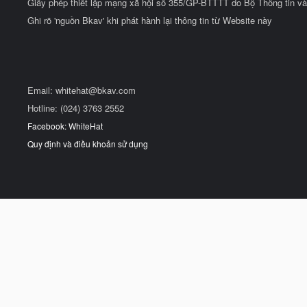
Giấy phép thiết lập mạng xã hội số 355/GP-BTTTT do Bộ Thông tin và
Ghi rõ 'nguồn Bkav' khi phát hành lại thông tin từ Website này
Email:
whitehat@bkav.com
Hotline: (024) 3763 2552
Facebook: WhiteHat
Quy định và điều khoản sử dụng