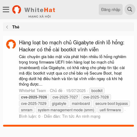
Đăng nhập
Thẻ
Hàng loạt bo mạch chủ Gigabyte dính lỗ hổng:
Hacker có thể cài bootkit vĩnh viễn
Các chuyên gia bảo mật vừa phát hiện nhiều lỗ hổng nghiêm
trọng trong firmware UEFI trên hàng loạt bo mạch chủ
(mainboard) của Gigabyte, có khả năng cho phép tin tặc cài
mã độc bootkit vượt qua cơ chế bảo vệ Secure Boot, hoạt
động dưới hệ điều hành và tồn tại vĩnh viễn ngay cả khi hệ
thống được...
WhiteHat Team
Chủ đề
15/07/2025
bootkit
cve-2025-7026
cve-2025-7027
cve-2025-7028
cve-2025-7029
gigabyte
mainboard
secure boot bypass
smram
system management mode (smm)
uefi firmware
Bình luận: 0
Diễn đàn:
Tin tức An ninh mạng