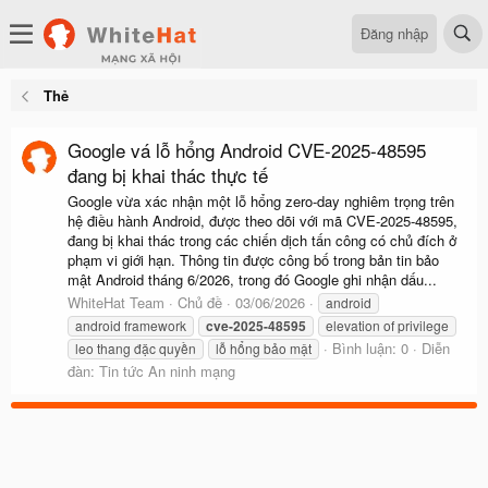
Đăng nhập
Thẻ
Google vá lỗ hổng Android CVE-2025-48595
đang bị khai thác thực tế
Google vừa xác nhận một lỗ hổng zero-day nghiêm trọng trên
hệ điều hành Android, được theo dõi với mã CVE-2025-48595,
đang bị khai thác trong các chiến dịch tấn công có chủ đích ở
phạm vi giới hạn. Thông tin được công bố trong bản tin bảo
mật Android tháng 6/2026, trong đó Google ghi nhận dấu...
WhiteHat Team
Chủ đề
03/06/2026
android
android framework
cve-2025-48595
elevation of privilege
Bình luận: 0
Diễn
leo thang đặc quyền
lỗ hổng bảo mật
đàn:
Tin tức An ninh mạng