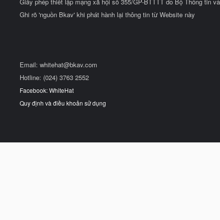
Giấy phép thiết lập mạng xã hội số 355/GP-BTTTT do Bộ Thông tin và
Ghi rõ 'nguồn Bkav' khi phát hành lại thông tin từ Website này
Email:
whitehat@bkav.com
Hotline: (024) 3763 2552
Facebook: WhiteHat
Quy định và điều khoản sử dụng