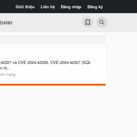
Giới thiệu
Liên hệ
Đăng nhập
Đăng ký
 DANH
024-42327 và CVE-2024-42330. CVE-2024-42327 (SQL
trị...
inh mạng