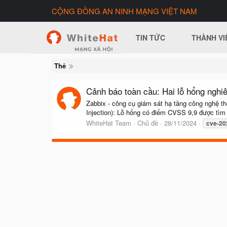
CỘNG ĐỒNG AN NINH MẠNG VIỆT NAM
TIN TỨC
THÀNH VI
Thẻ
Cảnh báo toàn cầu: Hai lỗ hổng nghi
Zabbix - công cụ giám sát hạ tầng công nghệ 
Injection): Lỗ hổng có điểm CVSS 9,9 được tìm t
WhiteHat Team
Chủ đề
28/11/2024
cve-20