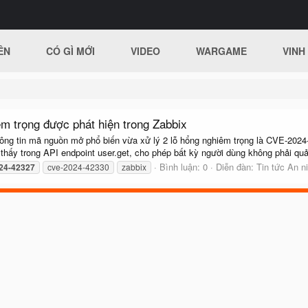
ÊN
CÓ GÌ MỚI
VIDEO
WARGAME
VINH
êm trọng được phát hiện trong Zabbix
thông tin mã nguồn mở phổ biến vừa xử lý 2 lỗ hổng nghiêm trọng là CVE-2
hấy trong API endpoint user.get, cho phép bất kỳ người dùng không phải quản 
Bình luận: 0
Diễn đàn:
Tin tức An n
24-42327
cve-2024-42330
zabbix