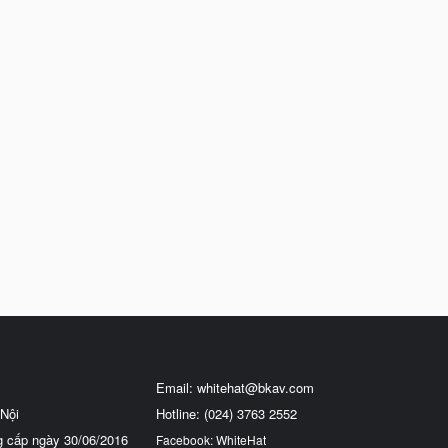
Email:
whitehat@bkav.com
Nội
Hotline: (024) 3763 2552
g cấp ngày 30/06/2016
Facebook: WhiteHat