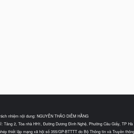
trách nhiệm nội dung: NGUYỄN THẢO DIỄM HẰNG
hỉ: Tầng 2, Tòa nhà HH1, Đường Dương Đình Nghệ, Phường Cầu Giấy, TP Hà 
phép thiết lập mạng xã hội số 355/GP-BTTTT do Bộ Thông tin và Truyền thôn