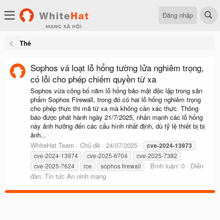
Đăng nhập
Thẻ
Sophos vá loạt lỗ hổng tường lửa nghiêm trọng,
có lỗi cho phép chiếm quyền từ xa
Sophos vừa công bố năm lỗ hổng bảo mật độc lập trong sản
phẩm Sophos Firewall, trong đó có hai lỗ hổng nghiêm trọng
cho phép thực thi mã từ xa mà không cần xác thực. Thông
báo được phát hành ngày 21/7/2025, nhấn mạnh các lỗ hổng
này ảnh hưởng đến các cấu hình nhất định, dù tỷ lệ thiết bị bị
ảnh...
WhiteHat Team
Chủ đề
24/07/2025
cve-2024-13973
cve-2024-13974
cve-2025-6704
cve-2025-7382
Bình luận: 0
Diễn
cve-2025-7624
rce
sophos firewall
đàn:
Tin tức An ninh mạng