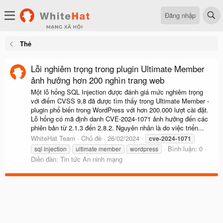
Đăng nhập
Thẻ
Lỗi nghiêm trọng trong plugin Ultimate Member
ảnh hưởng hơn 200 nghìn trang web
Một lỗ hổng SQL Injection được đánh giá mức nghiêm trọng
với điểm CVSS 9,8 đã được tìm thấy trong Ultimate Member -
plugin phổ biến trong WordPress với hơn 200.000 lượt cài đặt.
Lỗ hổng có mã định danh CVE-2024-1071 ảnh hưởng đến các
phiên bản từ 2.1.3 đến 2.8.2. Nguyên nhân là do việc triển...
WhiteHat Team
Chủ đề
26/02/2024
cve-2024-1071
Bình luận: 0
sql injection
ultimate member
wordpress
Diễn đàn:
Tin tức An ninh mạng