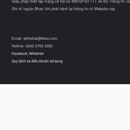
Giấy phép thiết lập mạng xã hội số 355/GP-BTTTT do Bộ Thông tin và
Ghi rõ 'nguồn Bkav' khi phát hành lại thông tin từ Website này
Email:
whitehat@bkav.com
Hotline: (024) 3763 2552
Facebook: WhiteHat
Quy định và điều khoản sử dụng