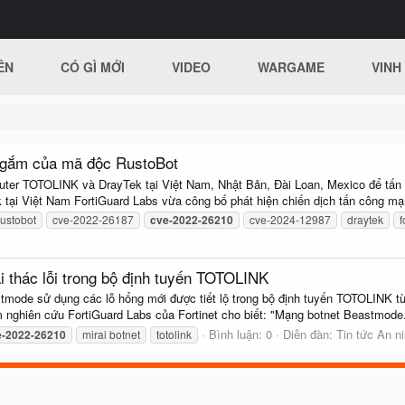
ÊN
CÓ GÌ MỚI
VIDEO
WARGAME
VINH
ngắm của mã độc RustoBot
router TOTOLINK và DrayTek tại Việt Nam, Nhật Bản, Đài Loan, Mexico để tấ
tại Việt Nam FortiGuard Labs vừa công bố phát hiện chiến dịch tấn công mạ
rustobot
cve-2022-26187
cve-2022-26210
cve-2024-12987
draytek
f
 thác lỗi trong bộ định tuyến TOTOLINK
tmode sử dụng các lỗ hổng mới được tiết lộ trong bộ định tuyến TOTOLINK từ
nghiên cứu FortiGuard Labs của Fortinet cho biết: "Mạng botnet Beastmode.
Bình luận: 0
Diễn đàn:
Tin tức An n
e-2022-26210
mirai botnet
totolink