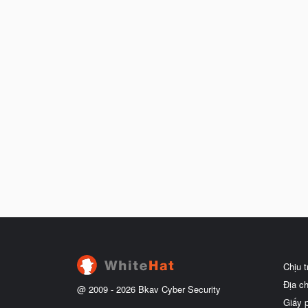
Chịu 
Địa c
@ 2009 -
2026
Bkav Cyber Security
Giấy 