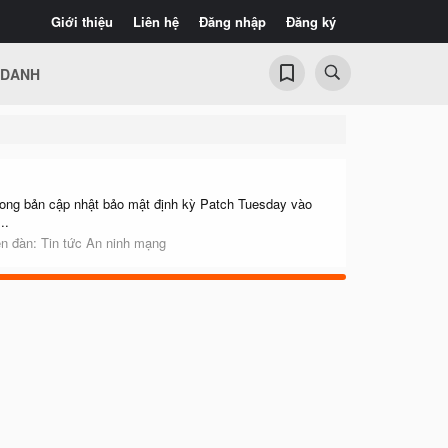
Giới thiệu
Liên hệ
Đăng nhập
Đăng ký
 DANH
trong bản cập nhật bảo mật định kỳ Patch Tuesday vào
..
ễn đàn:
Tin tức An ninh mạng