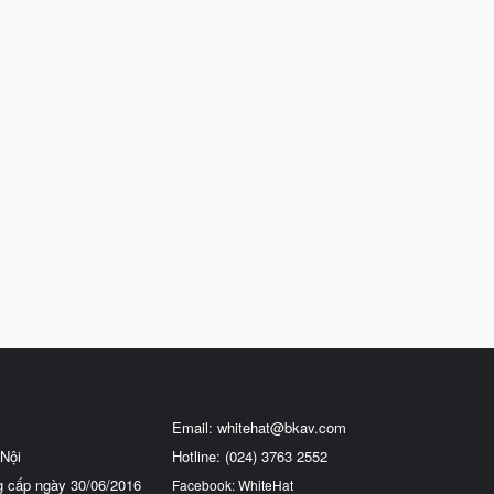
Email:
whitehat@bkav.com
Nội
Hotline: (024) 3763 2552
g cấp ngày 30/06/2016
Facebook: WhiteHat