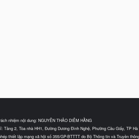
trách nhiệm nội dung: NGUYỄN THẢO DIỄM HẰNG
hỉ: Tầng 2, Tòa nhà HH1, Đường Dương Đình Nghệ, Phường Cầu Giấy, TP Hà 
phép thiết lập mạng xã hội số 355/GP-BTTTT do Bộ Thông tin và Truyền thôn