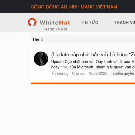
CỘNG ĐỒNG AN NINH MẠNG VIỆT NAM
TIN TỨC
THÀNH VI
Thẻ
(Update cập nhật bản vá) Lỗ hổng “
Update Cập nhật bản vá: Quy trình vá lỗi của 
ngày 11/8 của Microsoft, nhằm giải quyết vấn đề
Thriuenug
Chủ đề
16/09/2020
chiếm quyền