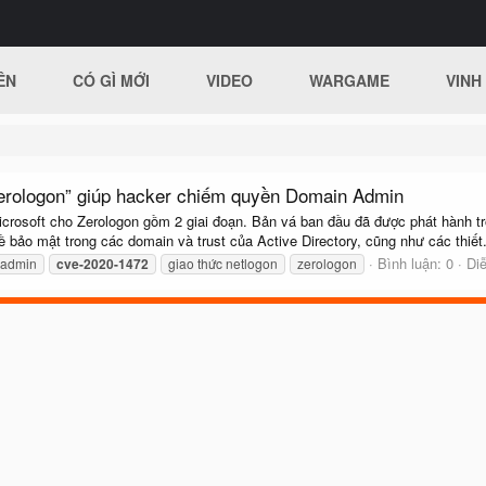
ÊN
CÓ GÌ MỚI
VIDEO
WARGAME
VINH
Zerologon” giúp hacker chiếm quyền Domain Admin
Microsoft cho Zerologon gồm 2 giai đoạn. Bản vá ban đầu đã được phát hành 
 bảo mật trong các domain và trust của Active Directory, cũng như các thiết.
Bình luận: 0
Di
 admin
cve-2020-1472
giao thức netlogon
zerologon