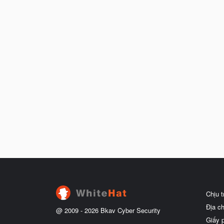
Chịu 
Địa c
@ 2009 -
2026
Bkav Cyber Security
Giấy 