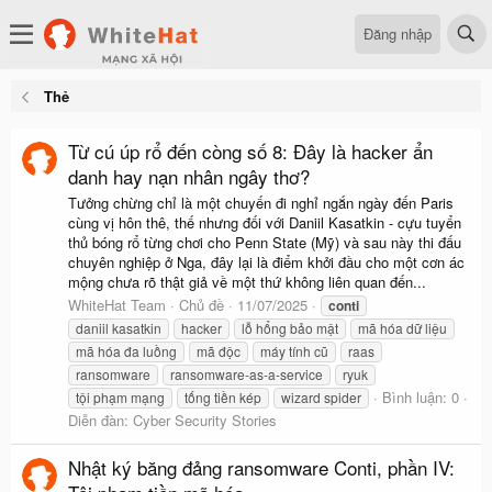
Đăng nhập
Thẻ
Từ cú úp rổ đến còng số 8: Đây là hacker ẩn
danh hay nạn nhân ngây thơ?
Tưởng chừng chỉ là một chuyến đi nghỉ ngắn ngày đến Paris
cùng vị hôn thê, thế nhưng đối với Daniil Kasatkin - cựu tuyển
thủ bóng rổ từng chơi cho Penn State (Mỹ) và sau này thi đấu
chuyên nghiệp ở Nga, đây lại là điểm khởi đầu cho một cơn ác
mộng chưa rõ thật giả về một thứ không liên quan đến...
WhiteHat Team
Chủ đề
11/07/2025
conti
daniil kasatkin
hacker
lỗ hổng bảo mật
mã hóa dữ liệu
mã hóa đa luồng
mã độc
máy tính cũ
raas
ransomware
ransomware-as-a-service
ryuk
Bình luận: 0
tội phạm mạng
tống tiền kép
wizard spider
Diễn đàn:
Cyber Security Stories
Nhật ký băng đảng ransomware Conti, phần IV: