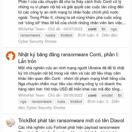
Phần I của câu chuyện đã cho ta thấy cách thức Conti xử lý
những vụ vi phạm nội bộ và giải quyết các cuộc tấn công đến
từ các công ty an ninh mạng tư nhân hoặc chính phủ nước
ngoài. Trong Phần II, chúng ta sẽ cùng khám phá cuộc sống
nơi “công sở” theo lời kể của chính những nhân viên làm việc...
WhiteHat Team
Chủ đề
04/07/2022
conti
fbi
nga
Bình luận: 0
Diễn đàn:
ransomware
russia
trickbot
Cyber Security Stories
Nhật ký băng đảng ransomware Conti, phần I:
Lẩn trốn
Một nhà nghiên cứu an ninh mạng người Ukraine đã để lộ nhật
ký trò chuyện nội bộ trong vài năm và các dữ liệu nhạy cảm
khác liên quan đến Conti - nhóm tội phạm mạng khét tiếng của
Nga chuyên nhắm mục tiêu vào những công ty có doanh thu
hàng năm hơn 100 triệu USD để triển khai các mã độc tống...
WhiteHat Team
Chủ đề
05/05/2022
conti
emotet
fbi
Bình luận: 0
Diễn
nga
ransomware
rusia
trickbot
đàn:
Cyber Security Stories
TrickBot phát tán ransomware mới có tên Diavol
Các nhà nghiên cứu Fortinet phát hiện payload ransomware