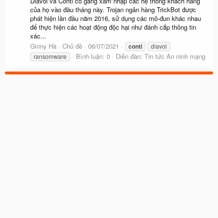
Diavol và Conti cố gắng xâm nhập các hệ thống khách hàng
của họ vào đầu tháng này. Trojan ngân hàng TrickBot được
phát hiện lần đầu năm 2016, sử dụng các mô-đun khác nhau
để thực hiện các hoạt động độc hại như đánh cắp thông tin
xác...
Ginny Hà
Chủ đề
06/07/2021
conti
diavol
Bình luận: 0
Diễn đàn:
Tin tức An ninh mạng
ransomware