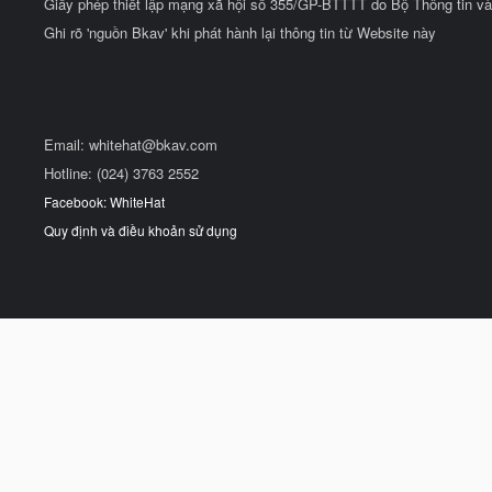
Giấy phép thiết lập mạng xã hội số 355/GP-BTTTT do Bộ Thông tin và
Ghi rõ 'nguồn Bkav' khi phát hành lại thông tin từ Website này
Email:
whitehat@bkav.com
Hotline: (024) 3763 2552
Facebook: WhiteHat
Quy định và điều khoản sử dụng