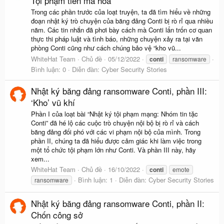
Tội phạm tiền mã hóa
Trong các phần trước của loạt truyện, ta đã tìm hiểu về những
đoạn nhật ký trò chuyện của băng đảng Conti bị rò rỉ qua nhiều
năm. Các tin nhắn đã phơi bày cách mà Conti lẩn trốn cơ quan
thực thi pháp luật và tình báo, những chuyện xảy ra tại văn
phòng Conti cũng như cách chúng bảo vệ “kho vũ...
WhiteHat Team
Chủ đề
05/12/2022
conti
ransomware
Bình luận: 0
Diễn đàn:
Cyber Security Stories
Nhật ký băng đảng ransomware Conti, phần III:
‘Kho’ vũ khí
Phần I của loạt bài “Nhật ký tội phạm mạng: Nhóm tin tặc
Conti” đã hé lộ các cuộc trò chuyện nội bộ bị rò rỉ và cách
băng đảng đối phó với các vi phạm nội bộ của mình. Trong
phần II, chúng ta đã hiểu được cảm giác khi làm việc trong
một tổ chức tội phạm lớn như Conti. Và phần III này, hãy
xem...
WhiteHat Team
Chủ đề
16/10/2022
conti
emote
Bình luận: 1
Diễn đàn:
Cyber Security Stories
ransomware
Nhật ký băng đảng ransomware Conti, phần II:
Chốn công sở